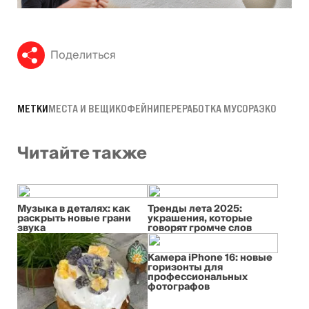
Поделиться
МЕТКИ
МЕСТА И ВЕЩИ
КОФЕЙНИ
ПЕРЕРАБОТКА МУСОРА
ЭКО
Читайте также
Музыка в деталях: как
Тренды лета 2025:
раскрыть новые грани
украшения, которые
звука
говорят громче слов
Камера iPhone 16: новые
горизонты для
профессиональных
фотографов