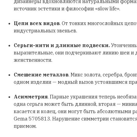
дизайнеры вдохновляются натуральными формами
источник эстетики и философии «slow life».
Цепи всех видов
. От тонких многослойных цеп
индустриальных звеньев.
Серьги-нити и длинные подвески.
Утонченны
выразительные, они подчеркивают линию шеи и
женственности.
Смешение металлов
. Микс золота, серебра, бро
одном изделии — модный вызов устоявшимся пр
Асимметрия
. Парные украшения теперь необяз
одна серьга может быть длинной, вторая — мини
касается и колец, они могут быть абсолютными р
Gema 5705813. Нарушение симметрии становитс
приемом.