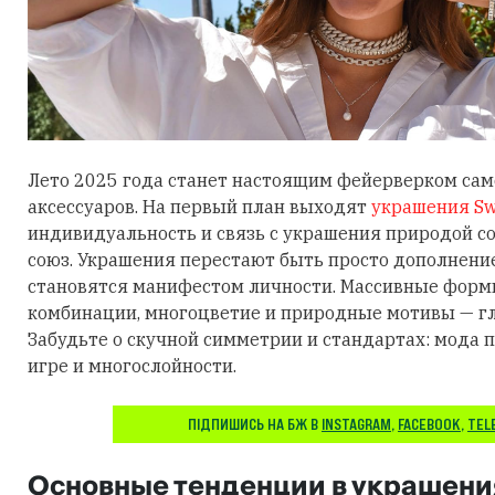
Лето 2025 года станет настоящим фейерверком са
аксессуаров. На первый план выходят
украшения Sw
индивидуальность и связь с украшения природой 
союз. Украшения перестают быть просто дополнени
становятся манифестом личности. Массивные фор
комбинации, многоцветие и природные мотивы — гл
Забудьте о скучной симметрии и стандартах: мода п
игре и многослойности.
ПІДПИШИСЬ НА БЖ В
INSTAGRAM
,
FACEBOOK
,
TEL
Основные тенденции в украшени