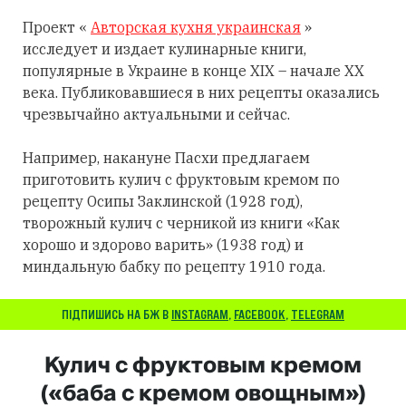
Проект «
Авторская кухня украинская
»
исследует и издает кулинарные книги,
популярные в Украине в конце XIX – начале XX
века. Публиковавшиеся в них рецепты оказались
чрезвычайно актуальными и сейчас.
Например, накануне Пасхи предлагаем
приготовить кулич с фруктовым кремом по
рецепту Осипы Заклинской (1928 год),
творожный кулич с черникой из книги «Как
хорошо и здорово варить» (1938 год) и
миндальную бабку по рецепту 1910 года.
ПІДПИШИСЬ НА БЖ В
INSTAGRAM
,
FACEBOOK
,
TELEGRAM
Кулич с фруктовым кремом
(«баба с кремом овощным»)