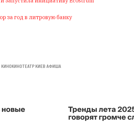
 и запустила инициативу Ecostrum
ор за год в литровую банку
 КИНО
КИНОТЕАТР КИЕВ АФИША
ь новые
Тренды лета 202
говорят громче с