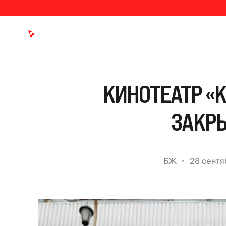
КИНОТЕАТР «
ЗАКР
БЖ
28 сентя