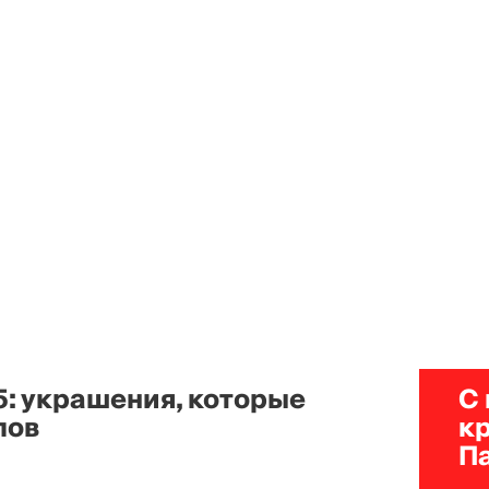
5: украшения, которые
С
лов
к
П