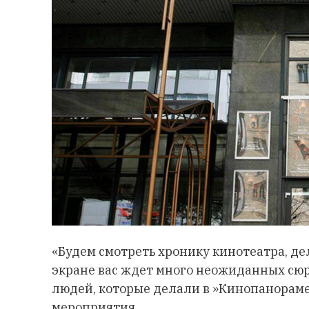
«Будем смотреть хронику кинотеатра, де
экране вас ждет много неожиданных сюр
людей, которые делали в »Кинопанораме«
мероприятия.