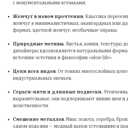
с монументальными вставками.
Жемчуг в новом прочтении
. Классика переосм
жемчуг в минималистичных, авангардных или д
формах, цветной жемчуг, необычные оправы.
Природные мотивы
. Листья, камни, текстуры д
дизайнеры вдохновляются натуральными формами
источник эстетики и философии «slow life».
Цепи всех видов
. От тонких многослойных цеп
индустриальных звеньев.
Серьги-нити и длинные подвески.
Утонченны
выразительные, они подчеркивают линию шеи и
женственности.
Смешение металлов
. Микс золота, серебра, бро
одном изделии — модный вызов устоявшимся пр