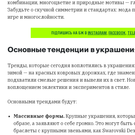
комбинации, многоцветие и природные мотивы — гл
Забудьте о скучной симметрии и стандартах: мода п
игре и многослойности.
ПІДПИШИСЬ НА БЖ В
INSTAGRAM
,
FACEBOOK
,
TEL
Основные тенденции в украшени
Тренды, которые сегодня воплотились в украшения
зимой — на красных ковровых дорожках, где знаме
подхватили смелые решения и вывели их в свет. Но
воплощением эклектики и экспериментов в стиле.
Основными трендами будут:
Массивные формы.
Крупные украшения, которы
образе, а заявляют о себе громко. Это могут быть
браслеты с крупными звеньями, как Swarovski Dex