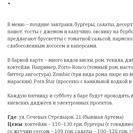
В меню – поздние завтраки, бургеры, салаты, десер
пашот, тосты с джемом и капучино, овсянку на бурб
предлагают брускетты с томатной сальсой, пармско
слабосоленным лососем и каперсами.
В барной карте – много видов виски, ром, текила, д
коктейли. Например, Porto-Ronco (темный ром, нас
биттер ангостура), Zombie (три вида рома, пюре из
мараскин), Porn Star (просекко с ванильной водкой и
Каждую пятницу и субботу в баре будут проводить 
киевских диджеев и электронных проектов.
Где
: ул. Сечевых Стрельцов, 21 (бывшая Артема)
Цены
: коктейли – 110–130 грн, бургеры (с говяди
со жгучим соусом – 100 грн, салаты – 100–120 грн, с