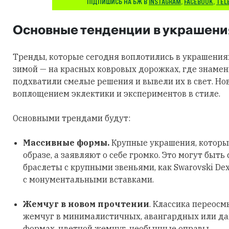
ПІДПИШИСЬ НА БЖ В
INSTAGRAM
,
FACEBOOK
,
TEL
Основные тенденции в украшени
Тренды, которые сегодня воплотились в украшения
зимой — на красных ковровых дорожках, где знаме
подхватили смелые решения и вывели их в свет. Но
воплощением эклектики и экспериментов в стиле.
Основными трендами будут:
Массивные формы.
Крупные украшения, которы
образе, а заявляют о себе громко. Это могут быть
браслеты с крупными звеньями, как Swarovski Dex
с монументальными вставками.
Жемчуг в новом прочтении
. Классика переосм
жемчуг в минималистичных, авангардных или д
формах, цветной жемчуг, необычные оправы.