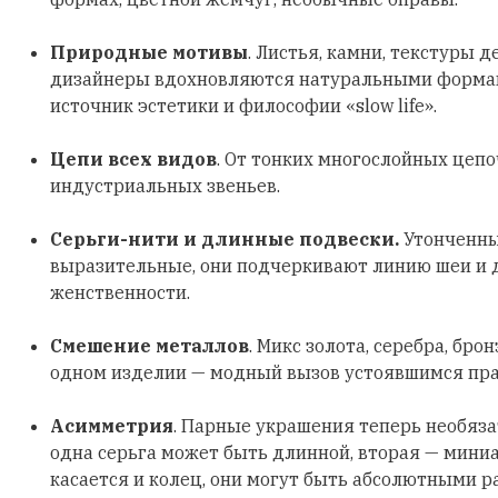
Природные мотивы
. Листья, камни, текстуры д
дизайнеры вдохновляются натуральными формами
источник эстетики и философии «slow life».
Цепи всех видов
. От тонких многослойных цеп
индустриальных звеньев.
Серьги-нити и длинные подвески.
Утонченны
выразительные, они подчеркивают линию шеи и
женственности.
Смешение металлов
. Микс золота, серебра, бро
одном изделии — модный вызов устоявшимся пр
Асимметрия
. Парные украшения теперь необяз
одна серьга может быть длинной, вторая — мини
касается и колец, они могут быть абсолютными р