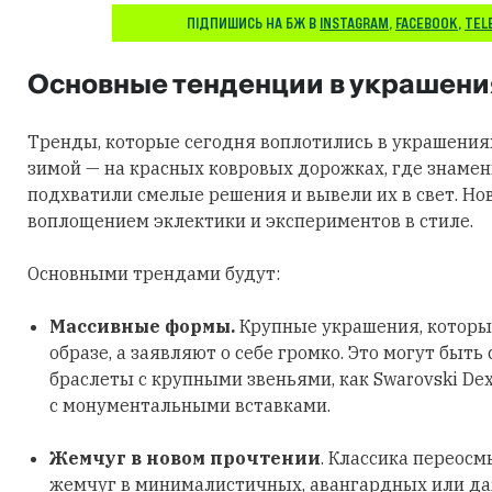
ПІДПИШИСЬ НА БЖ В
INSTAGRAM
,
FACEBOOK
,
TEL
Основные тенденции в украшени
Тренды, которые сегодня воплотились в украшения
зимой — на красных ковровых дорожках, где знаме
подхватили смелые решения и вывели их в свет. Но
воплощением эклектики и экспериментов в стиле.
Основными трендами будут:
Массивные формы.
Крупные украшения, которы
образе, а заявляют о себе громко. Это могут быть
браслеты с крупными звеньями, как Swarovski Dex
с монументальными вставками.
Жемчуг в новом прочтении
. Классика переосм
жемчуг в минималистичных, авангардных или д