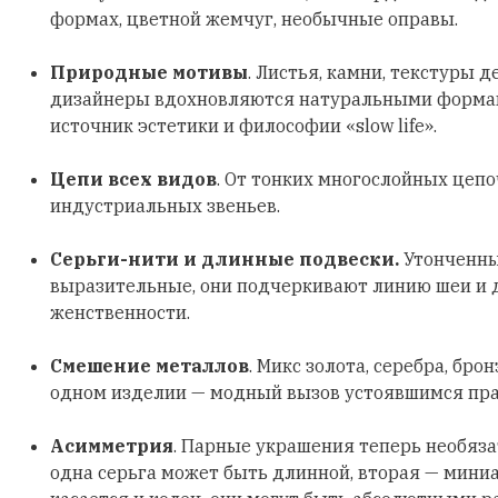
формах, цветной жемчуг, необычные оправы.
Природные мотивы
. Листья, камни, текстуры д
дизайнеры вдохновляются натуральными формами
источник эстетики и философии «slow life».
Цепи всех видов
. От тонких многослойных цеп
индустриальных звеньев.
Серьги-нити и длинные подвески.
Утонченны
выразительные, они подчеркивают линию шеи и
женственности.
Смешение металлов
. Микс золота, серебра, бро
одном изделии — модный вызов устоявшимся пр
Асимметрия
. Парные украшения теперь необяз
одна серьга может быть длинной, вторая — мини