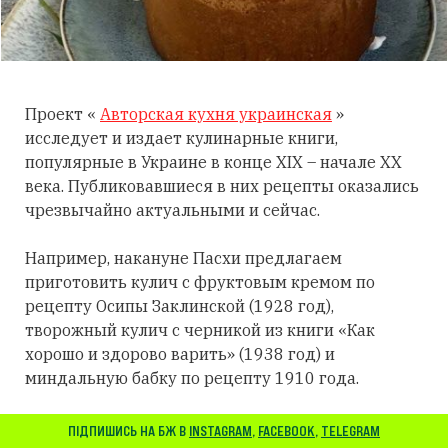
Проект «
Авторская кухня украинская
»
исследует и издает кулинарные книги,
популярные в Украине в конце XIX – начале XX
века. Публиковавшиеся в них рецепты оказались
чрезвычайно актуальными и сейчас.
Например, накануне Пасхи предлагаем
приготовить кулич с фруктовым кремом по
рецепту Осипы Заклинской (1928 год),
творожный кулич с черникой из книги «Как
хорошо и здорово варить» (1938 год) и
миндальную бабку по рецепту 1910 года.
ПІДПИШИСЬ НА БЖ В
INSTAGRAM
,
FACEBOOK
,
TELEGRAM