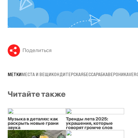
Поделиться
МЕТКИ
МЕСТА И ВЕЩИ
КОНДИТЕРСКАЯ
БЕССАРАБКА
ВЕРОНИКА
VERO
Читайте также
Музыка в деталях: как
Тренды лета 2025:
раскрыть новые грани
украшения, которые
звука
говорят громче слов