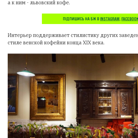
а к ним - львовский кофе.
ПІДПИШИСЬ НА БЖ В
INSTAGRAM
,
FACEBOO
Интерьер поддерживает стилистику других заведен
стиле венской кофейни конца XIX века.