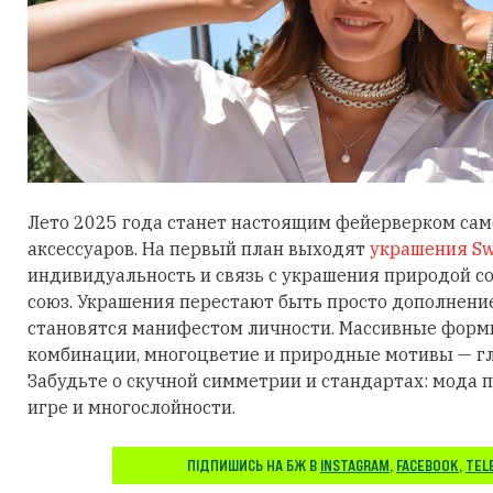
Лето 2025 года станет настоящим фейерверком са
аксессуаров. На первый план выходят
украшения Sw
индивидуальность и связь с украшения природой 
союз. Украшения перестают быть просто дополнени
становятся манифестом личности. Массивные фор
комбинации, многоцветие и природные мотивы — гл
Забудьте о скучной симметрии и стандартах: мода п
игре и многослойности.
ПІДПИШИСЬ НА БЖ В
INSTAGRAM
,
FACEBOOK
,
TEL