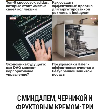
Топ-5 кроссовок adidas,
Как создать
которые стоит иметь в
эффективный креатив
своей коллекции
для таргетированной
рекламы в Instagram
Экономика будущего:
Посудомойки Haier -
как DAO меняют
эффективная очистка с
корпоративное
безупречной защитой
управление?
посуды
С МИНДАЛЕМ, ЧЕРНИКОЙ И
ФРУКТОВЫМ КРЕМОМ: ТРИ