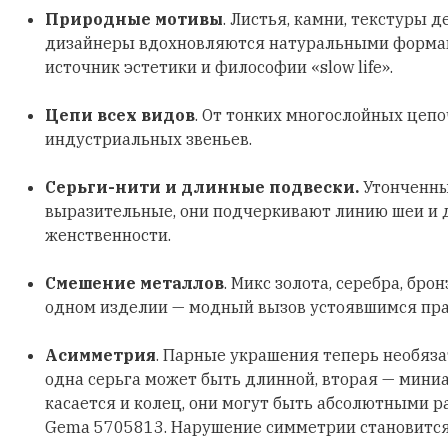
Природные мотивы
. Листья, камни, текстуры д
дизайнеры вдохновляются натуральными формами
источник эстетики и философии «slow life».
Цепи всех видов
. От тонких многослойных цеп
индустриальных звеньев.
Серьги-нити и длинные подвески.
Утонченны
выразительные, они подчеркивают линию шеи и
женственности.
Смешение металлов
. Микс золота, серебра, бро
одном изделии — модный вызов устоявшимся пр
Асимметрия
. Парные украшения теперь необяз
одна серьга может быть длинной, вторая — мини
касается и колец, они могут быть абсолютными р
Gema 5705813. Нарушение симметрии становитс