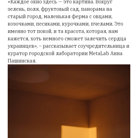
«Каждое окно здесь — это картина. Вокруг
зелень, поля, фруктовый сад, панорама на
старый город, маленькая ферма с овцами,
козочками, песиками, курочками, пчелами. Это
именно тот покой, и та красота, которая, нам
кажется, хоть немного сможет залечить сердца
украинцев», – рассказывает соучредительница и
куратор городской лаборатории МetaLab Анна
Пашинская.