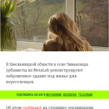
В Хмельницкой области в селе Зиньковцы
урбанисты из MetaLab реконструируют
заброшенное здание под жилье для
переселенцев.
ПІДПИШИСЬ НА БЖ В
INSTAGRAM
,
FACEBOOK
,
TELEGRAM
Об этом
сообщают
на странице организации.