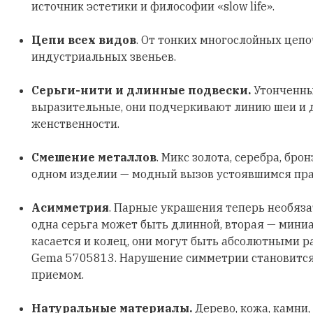
источник эстетики и философии «slow life».
Цепи всех видов
. От тонких многослойных цеп
индустриальных звеньев.
Серьги-нити и длинные подвески.
Утонченны
выразительные, они подчеркивают линию шеи и
женственности.
Смешение металлов
. Микс золота, серебра, бро
одном изделии — модный вызов устоявшимся пр
Асимметрия
. Парные украшения теперь необяз
одна серьга может быть длинной, вторая — мини
касается и колец, они могут быть абсолютными р
Gema 5705813. Нарушение симметрии становитс
приемом.
Натуральные материалы.
Дерево, кожа, камни,