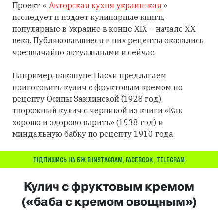
Проект «
Авторская кухня украинская
»
исследует и издает кулинарные книги,
популярные в Украине в конце XIX – начале XX
века. Публиковавшиеся в них рецепты оказались
чрезвычайно актуальными и сейчас.
Например, накануне Пасхи предлагаем
приготовить кулич с фруктовым кремом по
рецепту Осипы Заклинской (1928 год),
творожный кулич с черникой из книги «Как
хорошо и здорово варить» (1938 год) и
миндальную бабку по рецепту 1910 года.
ПІДПИШИСЬ НА БЖ В
INSTAGRAM
,
FACEBOOK
,
TELEGRAM
Кулич с фруктовым кремом
(«баба с кремом овощным»)