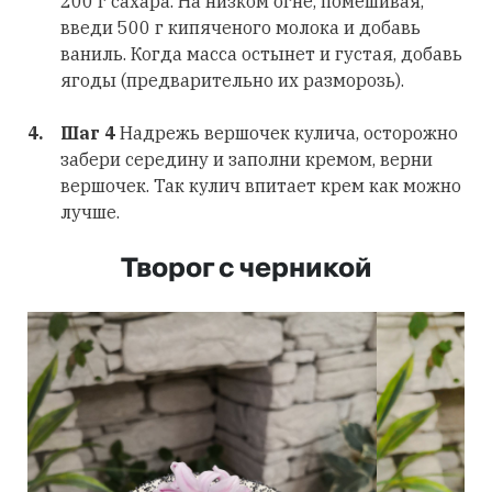
200 г сахара. На низком огне, помешивая,
введи 500 г кипяченого молока и добавь
ваниль. Когда масса остынет и густая, добавь
ягоды (предварительно их разморозь).
Шаг 4
Надрежь вершочек кулича, осторожно
забери середину и заполни кремом, верни
вершочек. Так кулич впитает крем как можно
лучше.
Творог с черникой