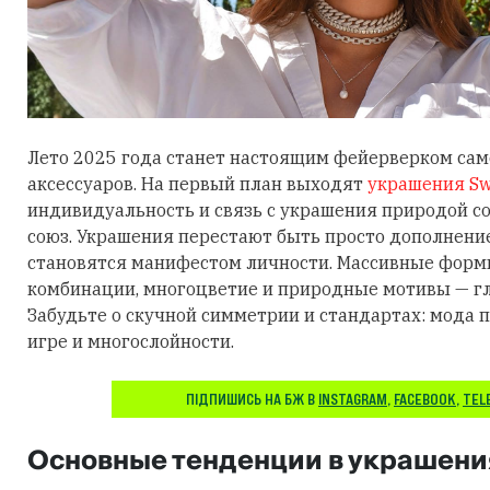
Лето 2025 года станет настоящим фейерверком са
аксессуаров. На первый план выходят
украшения Sw
индивидуальность и связь с украшения природой 
союз. Украшения перестают быть просто дополнени
становятся манифестом личности. Массивные фор
комбинации, многоцветие и природные мотивы — гл
Забудьте о скучной симметрии и стандартах: мода п
игре и многослойности.
ПІДПИШИСЬ НА БЖ В
INSTAGRAM
,
FACEBOOK
,
TEL
Основные тенденции в украшени