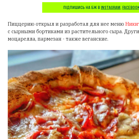
ПІДПИШИСЬ НА БЖ В
INSTAGRAM
,
FACEBOO
Пиццерию открыл и разработал для нее меню
Ники
с сырными бортиками из растительного сыра. Други
моцарелла, пармезан - также веганские.