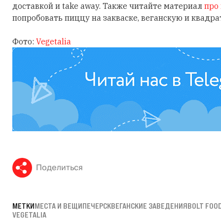
доставкой и take away. Также читайте материал
про
попробовать пиццу на закваске, веганскую и квадра
Фото:
Vegetalia
Поделиться
МЕТКИ
МЕСТА И ВЕЩИ
ПЕЧЕРСК
ВЕГАНСКИЕ ЗАВЕДЕНИЯ
BOLT FOO
VEGETALIA