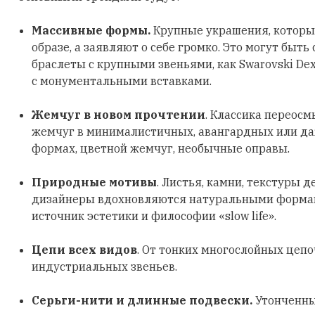
Массивные формы.
Крупные украшения, которы
образе, а заявляют о себе громко. Это могут быть
браслеты с крупными звеньями, как Swarovski Dex
с монументальными вставками.
Жемчуг в новом прочтении
. Классика переосм
жемчуг в минималистичных, авангардных или д
формах, цветной жемчуг, необычные оправы.
Природные мотивы
. Листья, камни, текстуры д
дизайнеры вдохновляются натуральными формами
источник эстетики и философии «slow life».
Цепи всех видов
. От тонких многослойных цеп
индустриальных звеньев.
Серьги-нити и длинные подвески.
Утонченны