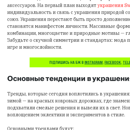
аксессуаров. На первый план выходят
украшения Sw
индивидуальность и связь с украшения природой 
союз. Украшения перестают быть просто дополнени
становятся манифестом личности. Массивные фор
комбинации, многоцветие и природные мотивы — гл
Забудьте о скучной симметрии и стандартах: мода п
игре и многослойности.
ПІДПИШИСЬ НА БЖ В
INSTAGRAM
,
FACEBOOK
,
TEL
Основные тенденции в украшени
Тренды, которые сегодня воплотились в украшения
зимой — на красных ковровых дорожках, где знаме
подхватили смелые решения и вывели их в свет. Но
воплощением эклектики и экспериментов в стиле.
Основными трендами будут: