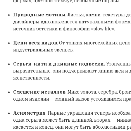
формах, цветной жемчуг, необычные оправы.
Природные мотивы
. Листья, камни, текстуры д
дизайнеры вдохновляются натуральными формами
источник эстетики и философии «slow life».
Цепи всех видов
. От тонких многослойных цеп
индустриальных звеньев.
Серьги-нити и длинные подвески.
Утонченны
выразительные, они подчеркивают линию шеи и
женственности.
Смешение металлов
. Микс золота, серебра, бро
одном изделии — модный вызов устоявшимся пр
Асимметрия
. Парные украшения теперь необяз
одна серьга может быть длинной, вторая — мини
касается и колец, они могут быть абсолютными р