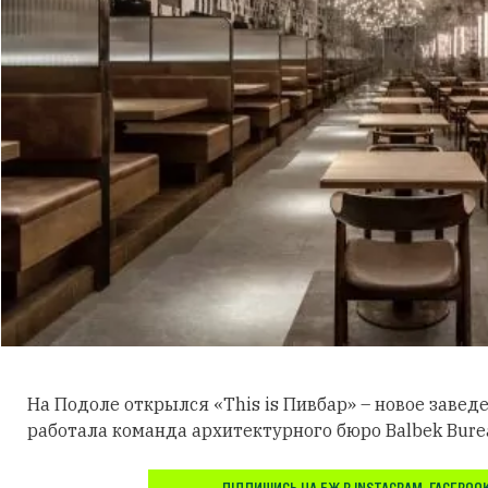
На Подоле открылся «This is Пивбар» – новое завед
работала команда архитектурного бюро Balbek Bure