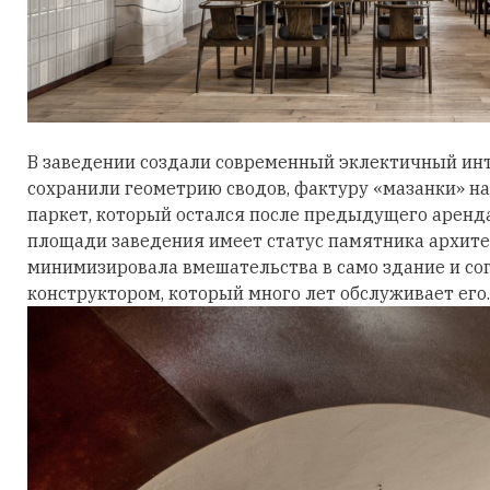
В заведении создали современный эклектичный инт
сохранили геометрию сводов, фактуру «мазанки» на
паркет, который остался после предыдущего аренда
площади заведения имеет статус памятника архите
минимизировала вмешательства в само здание и со
конструктором, который много лет обслуживает его.