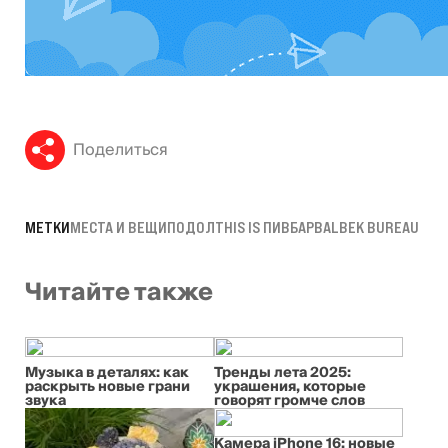
Поделиться
МЕТКИ
МЕСТА И ВЕЩИ
ПОДОЛ
THIS IS ПИВБАР
BALBEK BUREAU
Читайте также
Музыка в деталях: как
Тренды лета 2025:
раскрыть новые грани
украшения, которые
звука
говорят громче слов
Камера iPhone 16: новые