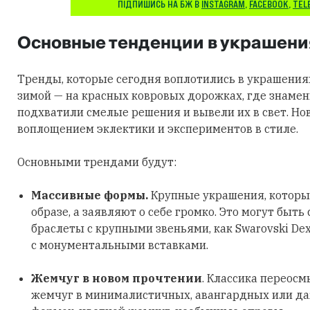
ПІДПИШИСЬ НА БЖ В
INSTAGRAM
,
FACEBOOK
,
TEL
Основные тенденции в украшени
Тренды, которые сегодня воплотились в украшения
зимой — на красных ковровых дорожках, где знаме
подхватили смелые решения и вывели их в свет. Но
воплощением эклектики и экспериментов в стиле.
Основными трендами будут:
Массивные формы.
Крупные украшения, которы
образе, а заявляют о себе громко. Это могут быть
браслеты с крупными звеньями, как Swarovski Dex
с монументальными вставками.
Жемчуг в новом прочтении
. Классика переосм
жемчуг в минималистичных, авангардных или д