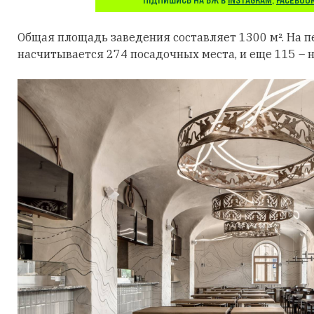
ПІДПИШИСЬ НА БЖ В
INSTAGRAM
,
FACEBOO
Общая площадь заведения составляет 1300 м². На 
насчитывается 274 посадочных места, и еще 115 – н