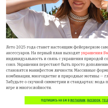
Лето 2025 года станет настоящим фейерверком са
аксессуаров. На первый план выходят
украшения Sw
индивидуальность и связь с украшения природой 
союз. Украшения перестают быть просто дополнени
становятся манифестом личности. Массивные фор
комбинации, многоцветие и природные мотивы — гл
Забудьте о скучной симметрии и стандартах: мода п
игре и многослойности.
ПІДПИШИСЬ НА БЖ В
INSTAGRAM
,
FACEBOOK
,
TEL