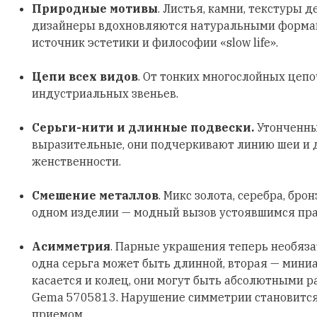
Природные мотивы
. Листья, камни, текстуры д
дизайнеры вдохновляются натуральными формами
источник эстетики и философии «slow life».
Цепи всех видов
. От тонких многослойных цеп
индустриальных звеньев.
Серьги-нити и длинные подвески.
Утонченны
выразительные, они подчеркивают линию шеи и
женственности.
Смешение металлов
. Микс золота, серебра, бро
одном изделии — модный вызов устоявшимся пр
Асимметрия
. Парные украшения теперь необяз
одна серьга может быть длинной, вторая — мини
касается и колец, они могут быть абсолютными р
Gema 5705813. Нарушение симметрии становитс
приемом.