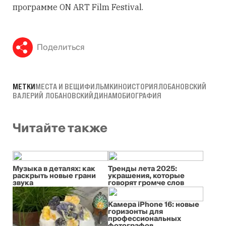
программе ON ART Film Festival.
Поделиться
МЕТКИ
МЕСТА И ВЕЩИ
ФИЛЬМ
КИНО
ИСТОРИЯ
ЛОБАНОВСКИЙ
ВАЛЕРИЙ ЛОБАНОВСКИЙ
ДИНАМО
БИОГРАФИЯ
Читайте также
Музыка в деталях: как
Тренды лета 2025:
раскрыть новые грани
украшения, которые
звука
говорят громче слов
Камера iPhone 16: новые
горизонты для
профессиональных
фотографов