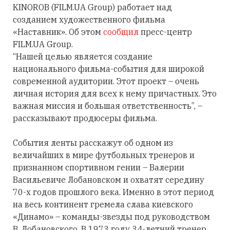
KINOROB (FILM.UA Group) работает над
созданием художественного фильма
«Наставник». Об этом
сообщил
пресс-центр
FILM.UA Group.
“Нашей целью является создание
национального фильма-события для широкой
современной аудитории. Этот проект – очень
личная история для всех к нему причастных. Это
важная миссия и большая ответственность”, –
рассказывают продюсеры фильма.
События ленты расскажут об одном из
величайших в мире футбольных тренеров и
признанном спортивном гении – Валерии
Васильевиче Лобановском и охватят середину
70-х годов прошлого века. Именно в этот период
на весь континент гремела слава киевского
«Динамо» – команды-звезды под руководством
В. Лобановского. В 1973 году 34-летний тренер