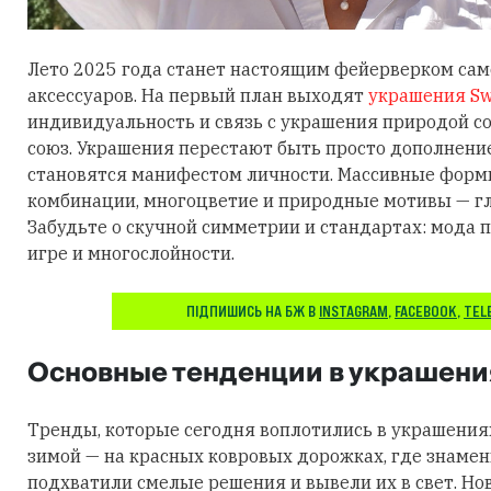
Лето 2025 года станет настоящим фейерверком са
аксессуаров. На первый план выходят
украшения Sw
индивидуальность и связь с украшения природой 
союз. Украшения перестают быть просто дополнени
становятся манифестом личности. Массивные фор
комбинации, многоцветие и природные мотивы — гл
Забудьте о скучной симметрии и стандартах: мода п
игре и многослойности.
ПІДПИШИСЬ НА БЖ В
INSTAGRAM
,
FACEBOOK
,
TEL
Основные тенденции в украшени
Тренды, которые сегодня воплотились в украшения
зимой — на красных ковровых дорожках, где знаме
подхватили смелые решения и вывели их в свет. Но