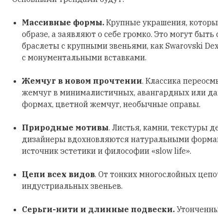
Массивные формы.
Крупные украшения, которы
образе, а заявляют о себе громко. Это могут быть
браслеты с крупными звеньями, как Swarovski Dex
с монументальными вставками.
Жемчуг в новом прочтении
. Классика переосм
жемчуг в минималистичных, авангардных или д
формах, цветной жемчуг, необычные оправы.
Природные мотивы
. Листья, камни, текстуры д
дизайнеры вдохновляются натуральными формами
источник эстетики и философии «slow life».
Цепи всех видов
. От тонких многослойных цеп
индустриальных звеньев.
Серьги-нити и длинные подвески.
Утонченны