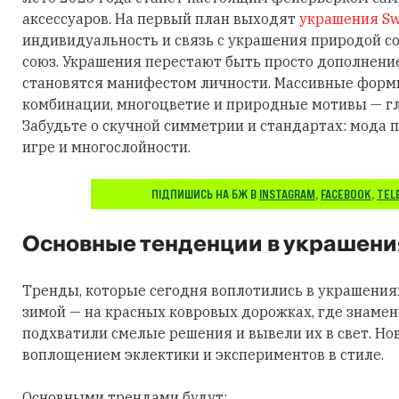
аксессуаров. На первый план выходят
украшения Sw
индивидуальность и связь с украшения природой 
союз. Украшения перестают быть просто дополнени
становятся манифестом личности. Массивные фор
комбинации, многоцветие и природные мотивы — гл
Забудьте о скучной симметрии и стандартах: мода п
игре и многослойности.
ПІДПИШИСЬ НА БЖ В
INSTAGRAM
,
FACEBOOK
,
TEL
Основные тенденции в украшени
Тренды, которые сегодня воплотились в украшения
зимой — на красных ковровых дорожках, где знаме
подхватили смелые решения и вывели их в свет. Но
воплощением эклектики и экспериментов в стиле.
Основными трендами будут: