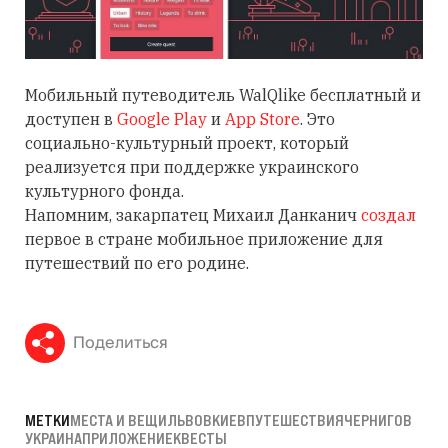
Мобильный путеводитель WalQlike бесплатный и
доступен в
Google Play
и
App Store
. Это
социально-культурный проект, который
реализуется при поддержке украинского
культурного фонда.
Напомним, закарпатец Михаил Данканич
создал
первое в стране мобильное приложение для
путешествий по его родине.
Поделиться
МЕТКИ
МЕСТА И ВЕЩИ
ЛЬВОВ
КИЕВ
ПУТЕШЕСТВИЯ
ЧЕРНИГОВ
УКРАИНА
ПРИЛОЖЕНИЕ
КВЕСТЫ