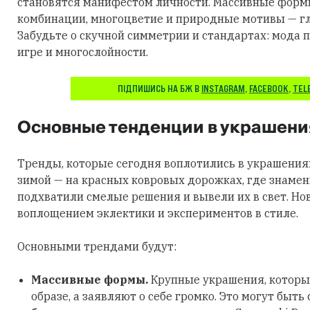
становятся манифестом личности. Массивные фор
комбинации, многоцветие и природные мотивы — гл
Забудьте о скучной симметрии и стандартах: мода п
игре и многослойности.
ПІДПИШИСЬ НА БЖ В
INSTAGRAM
,
FACEBOOK
,
TEL
Основные тенденции в украшени
Тренды, которые сегодня воплотились в украшения
зимой — на красных ковровых дорожках, где знаме
подхватили смелые решения и вывели их в свет. Но
воплощением эклектики и экспериментов в стиле.
Основными трендами будут:
Массивные формы.
Крупные украшения, которы
образе, а заявляют о себе громко. Это могут быть