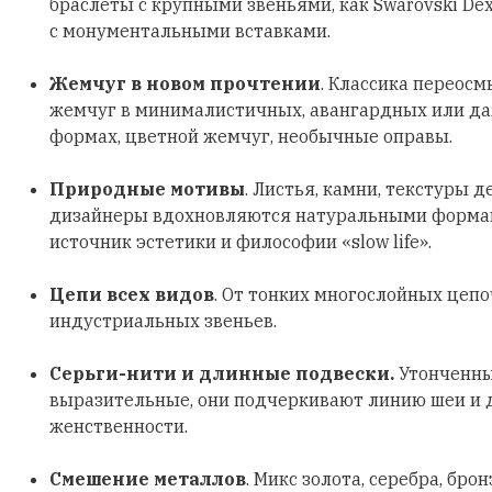
браслеты с крупными звеньями, как Swarovski Dex
с монументальными вставками.
Жемчуг в новом прочтении
. Классика переосм
жемчуг в минималистичных, авангардных или д
формах, цветной жемчуг, необычные оправы.
Природные мотивы
. Листья, камни, текстуры д
дизайнеры вдохновляются натуральными формами
источник эстетики и философии «slow life».
Цепи всех видов
. От тонких многослойных цеп
индустриальных звеньев.
Серьги-нити и длинные подвески.
Утонченны
выразительные, они подчеркивают линию шеи и
женственности.
Смешение металлов
. Микс золота, серебра, бро