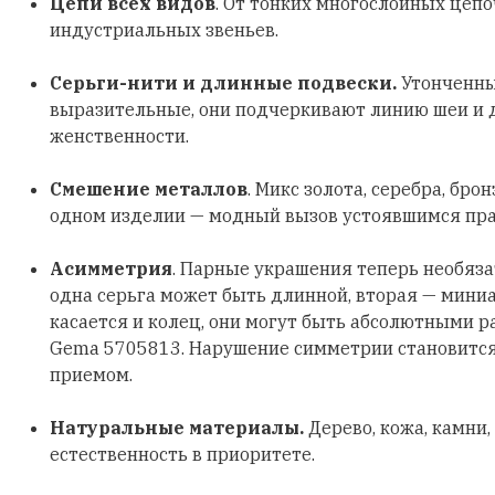
Цепи всех видов
. От тонких многослойных цеп
индустриальных звеньев.
Серьги-нити и длинные подвески.
Утонченны
выразительные, они подчеркивают линию шеи и
женственности.
Смешение металлов
. Микс золота, серебра, бро
одном изделии — модный вызов устоявшимся пр
Асимметрия
. Парные украшения теперь необяз
одна серьга может быть длинной, вторая — мини
касается и колец, они могут быть абсолютными р
Gema 5705813. Нарушение симметрии становитс
приемом.
Натуральные материалы.
Дерево, кожа, камни,
естественность в приоритете.