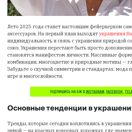
Лето 2025 года станет настоящим фейерверком са
аксессуаров. На первый план выходят
украшения Sw
индивидуальность и связь с украшения природой 
союз. Украшения перестают быть просто дополнени
становятся манифестом личности. Массивные фор
комбинации, многоцветие и природные мотивы — гл
Забудьте о скучной симметрии и стандартах: мода п
игре и многослойности.
ПІДПИШИСЬ НА БЖ В
INSTAGRAM
,
FACEBOOK
,
TEL
Основные тенденции в украшени
Тренды, которые сегодня воплотились в украшения
зимой — на красных ковровых дорожках, где знаме