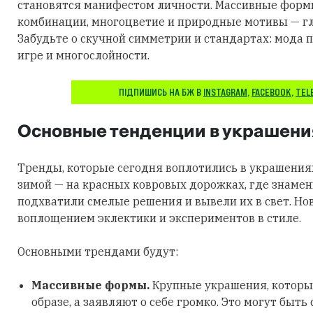
становятся манифестом личности. Массивные фор
комбинации, многоцветие и природные мотивы — гл
Забудьте о скучной симметрии и стандартах: мода п
игре и многослойности.
ПІДПИШИСЬ НА БЖ В
INSTAGRAM
,
FACEBOOK
,
TEL
Основные тенденции в украшени
Тренды, которые сегодня воплотились в украшения
зимой — на красных ковровых дорожках, где знаме
подхватили смелые решения и вывели их в свет. Но
воплощением эклектики и экспериментов в стиле.
Основными трендами будут:
Массивные формы.
Крупные украшения, которы
образе, а заявляют о себе громко. Это могут быть