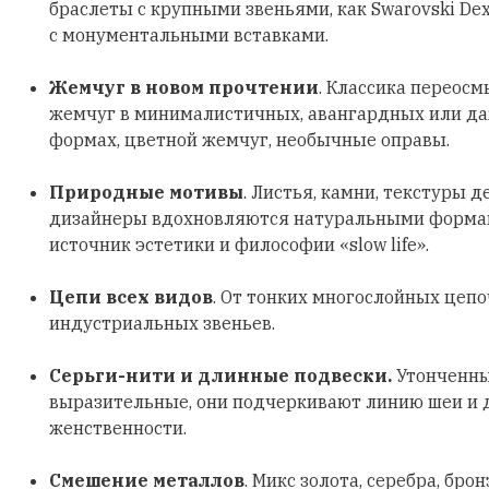
браслеты с крупными звеньями, как Swarovski Dex
с монументальными вставками.
Жемчуг в новом прочтении
. Классика переосм
жемчуг в минималистичных, авангардных или д
формах, цветной жемчуг, необычные оправы.
Природные мотивы
. Листья, камни, текстуры д
дизайнеры вдохновляются натуральными формами
источник эстетики и философии «slow life».
Цепи всех видов
. От тонких многослойных цеп
индустриальных звеньев.
Серьги-нити и длинные подвески.
Утонченны
выразительные, они подчеркивают линию шеи и
женственности.
Смешение металлов
. Микс золота, серебра, бро