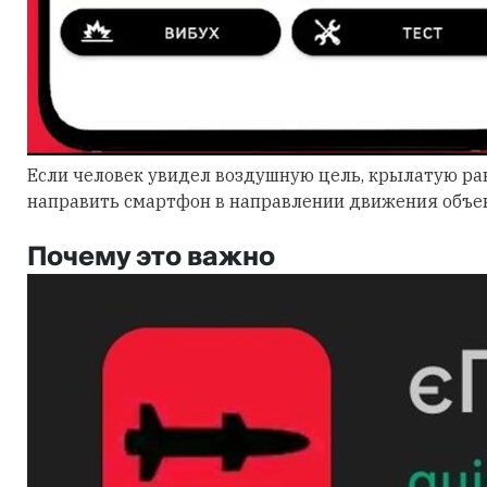
Если человек увидел воздушную цель, крылатую рак
направить смартфон в направлении движения объек
Почему это важно