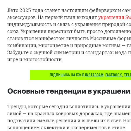
Лето 2025 года станет настоящим фейерверком са
аксессуаров. На первый план выходят
украшения Sw
индивидуальность и связь с украшения природой 
союз. Украшения перестают быть просто дополнени
становятся манифестом личности. Массивные фор
комбинации, многоцветие и природные мотивы — гл
Забудьте о скучной симметрии и стандартах: мода п
игре и многослойности.
ПІДПИШИСЬ НА БЖ В
INSTAGRAM
,
FACEBOOK
,
TEL
Основные тенденции в украшени
Тренды, которые сегодня воплотились в украшения
зимой — на красных ковровых дорожках, где знаме
подхватили смелые решения и вывели их в свет. Но
воплощением эклектики и экспериментов в стиле.