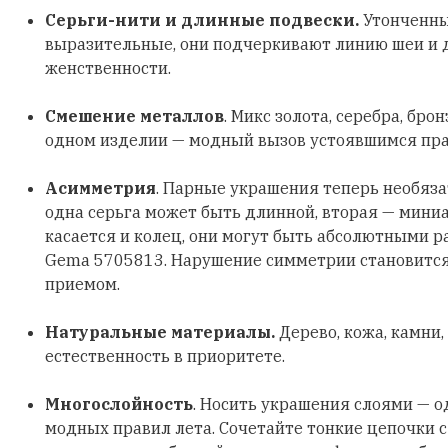
Серьги-нити и длинные подвески.
Утонченны
выразительные, они подчеркивают линию шеи и
женственности.
Смешение металлов
. Микс золота, серебра, бро
одном изделии — модный вызов устоявшимся пр
Асимметрия
. Парные украшения теперь необяз
одна серьга может быть длинной, вторая — мини
касается и колец, они могут быть абсолютными р
Gema 5705813. Нарушение симметрии становитс
приемом.
Натуральные материалы.
Дерево, кожа, камни,
естественность в приоритете.
Многослойность
. Носить украшения слоями — о
модных правил лета. Сочетайте тонкие цепочки 