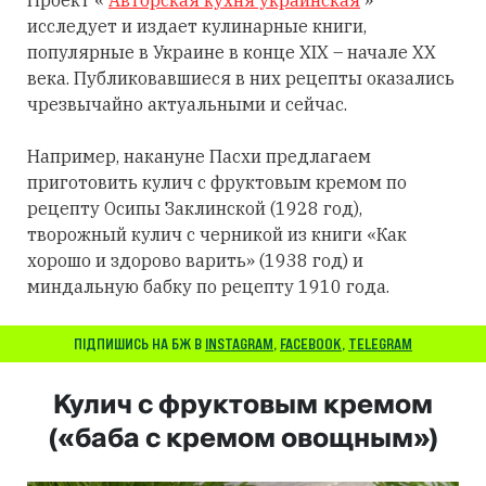
Проект «
Авторская кухня украинская
»
исследует и издает кулинарные книги,
популярные в Украине в конце XIX – начале XX
века. Публиковавшиеся в них рецепты оказались
чрезвычайно актуальными и сейчас.
Например, накануне Пасхи предлагаем
приготовить кулич с фруктовым кремом по
рецепту Осипы Заклинской (1928 год),
творожный кулич с черникой из книги «Как
хорошо и здорово варить» (1938 год) и
миндальную бабку по рецепту 1910 года.
ПІДПИШИСЬ НА БЖ В
INSTAGRAM
,
FACEBOOK
,
TELEGRAM
Кулич с фруктовым кремом
(«баба с кремом овощным»)