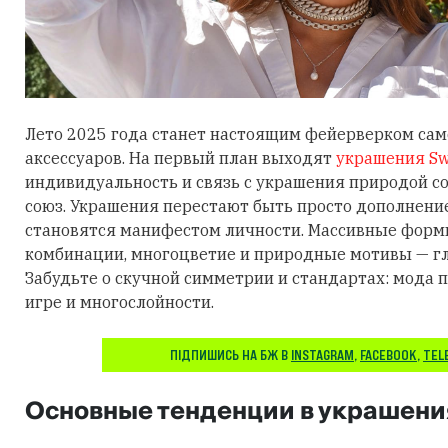
Лето 2025 года станет настоящим фейерверком са
аксессуаров. На первый план выходят
украшения Sw
индивидуальность и связь с украшения природой 
союз. Украшения перестают быть просто дополнени
становятся манифестом личности. Массивные фор
комбинации, многоцветие и природные мотивы — гл
Забудьте о скучной симметрии и стандартах: мода п
игре и многослойности.
ПІДПИШИСЬ НА БЖ В
INSTAGRAM
,
FACEBOOK
,
TEL
Основные тенденции в украшени