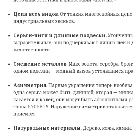
Цепи всех видов
. От тонких многослойных цеп
индустриальных звеньев.
Серьги-нити и длинные подвески.
Утонченны
выразительные, они подчеркивают линию шеи и
женственности.
Смешение металлов
. Микс золота, серебра, бро
одном изделии — модный вызов устоявшимся пр
Асимметрия
. Парные украшения теперь необяз
одна серьга может быть длинной, вторая — мини
касается и колец, они могут быть абсолютными р
Gema 5705813. Нарушение симметрии становитс
приемом.
Натуральные материалы.
Дерево, кожа, камни,