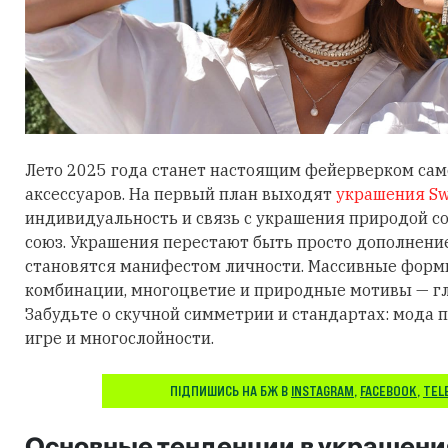
Лето 2025 года станет настоящим фейерверком са
аксессуаров. На первый план выходят
украшения Sw
индивидуальность и связь с украшения природой 
союз. Украшения перестают быть просто дополнени
становятся манифестом личности. Массивные фор
комбинации, многоцветие и природные мотивы — гл
Забудьте о скучной симметрии и стандартах: мода п
игре и многослойности.
ПІДПИШИСЬ НА БЖ В
INSTAGRAM
,
FACEBOOK
,
TEL
Основные тенденции в украшени