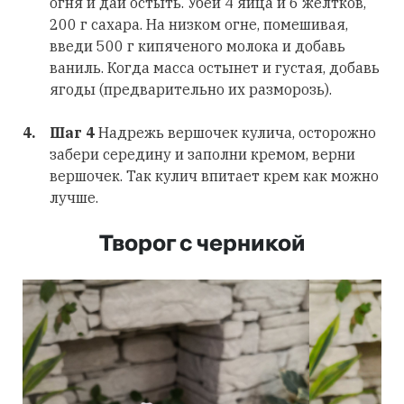
огня и дай остыть. Убей 4 яйца и 6 желтков,
200 г сахара. На низком огне, помешивая,
введи 500 г кипяченого молока и добавь
ваниль. Когда масса остынет и густая, добавь
ягоды (предварительно их разморозь).
Шаг 4
Надрежь вершочек кулича, осторожно
забери середину и заполни кремом, верни
вершочек. Так кулич впитает крем как можно
лучше.
Творог с черникой