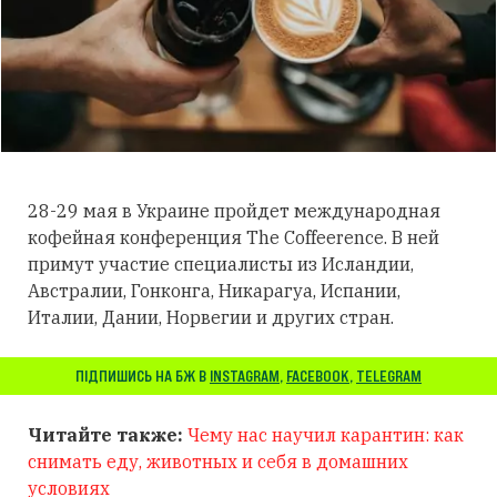
28-29 мая в Украине пройдет международная
кофейная конференция The Coffeerence. В ней
примут участие специалисты из Исландии,
Австралии, Гонконга, Никарагуа, Испании,
Италии, Дании, Норвегии и других стран.
ПІДПИШИСЬ НА БЖ В
INSTAGRAM
,
FACEBOOK
,
TELEGRAM
Читайте также:
Чему нас научил карантин: как
снимать еду, животных и себя в домашних
условиях