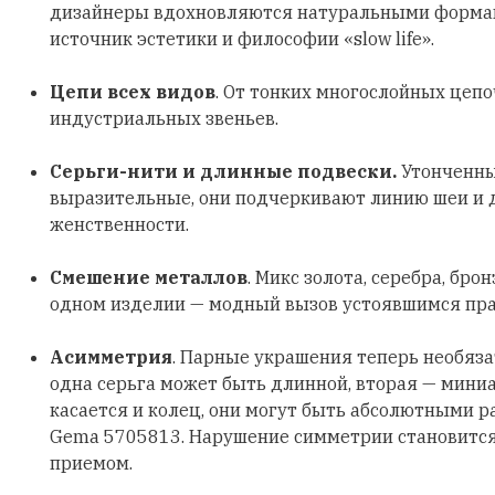
дизайнеры вдохновляются натуральными формами
источник эстетики и философии «slow life».
Цепи всех видов
. От тонких многослойных цеп
индустриальных звеньев.
Серьги-нити и длинные подвески.
Утонченны
выразительные, они подчеркивают линию шеи и
женственности.
Смешение металлов
. Микс золота, серебра, бро
одном изделии — модный вызов устоявшимся пр
Асимметрия
. Парные украшения теперь необяз
одна серьга может быть длинной, вторая — мини
касается и колец, они могут быть абсолютными р
Gema 5705813. Нарушение симметрии становитс
приемом.