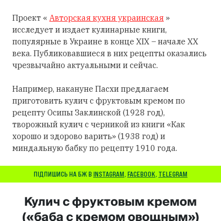
Проект «
Авторская кухня украинская
»
исследует и издает кулинарные книги,
популярные в Украине в конце XIX – начале XX
века. Публиковавшиеся в них рецепты оказались
чрезвычайно актуальными и сейчас.
Например, накануне Пасхи предлагаем
приготовить кулич с фруктовым кремом по
рецепту Осипы Заклинской (1928 год),
творожный кулич с черникой из книги «Как
хорошо и здорово варить» (1938 год) и
миндальную бабку по рецепту 1910 года.
ПІДПИШИСЬ НА БЖ В
INSTAGRAM
,
FACEBOOK
,
TELEGRAM
Кулич с фруктовым кремом
(«баба с кремом овощным»)