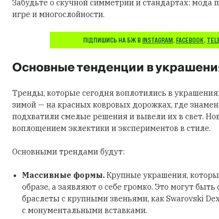
Забудьте о скучной симметрии и стандартах: мода п
игре и многослойности.
ПІДПИШИСЬ НА БЖ В
INSTAGRAM
,
FACEBOOK
,
TEL
Основные тенденции в украшени
Тренды, которые сегодня воплотились в украшения
зимой — на красных ковровых дорожках, где знаме
подхватили смелые решения и вывели их в свет. Но
воплощением эклектики и экспериментов в стиле.
Основными трендами будут:
Массивные формы.
Крупные украшения, которы
образе, а заявляют о себе громко. Это могут быть
браслеты с крупными звеньями, как Swarovski Dex
с монументальными вставками.