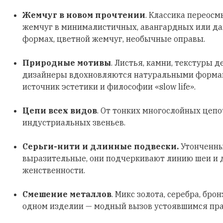
Жемчуг в новом прочтении
. Классика переосм
жемчуг в минималистичных, авангардных или д
формах, цветной жемчуг, необычные оправы.
Природные мотивы
. Листья, камни, текстуры д
дизайнеры вдохновляются натуральными формами
источник эстетики и философии «slow life».
Цепи всех видов
. От тонких многослойных цеп
индустриальных звеньев.
Серьги-нити и длинные подвески.
Утонченны
выразительные, они подчеркивают линию шеи и
женственности.
Смешение металлов
. Микс золота, серебра, бро
одном изделии — модный вызов устоявшимся пр