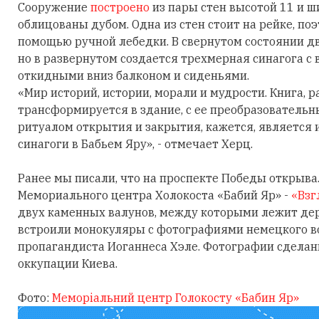
Сооружение
построено
из пары стен высотой 11 и ш
облицованы дубом. Одна из стен стоит на рейке, по
помощью ручной лебедки. В свернутом состоянии д
но в развернутом создается трехмерная синагога 
откидными вниз балконом и сиденьями.
«Мир историй, истории, морали и мудрости. Книга, 
трансформируется в здание, с ее преобразователь
ритуалом открытия и закрытия, кажется, является
синагоги в Бабьем Яру», - отмечает Херц.
Ранее мы писали, что на проспекте Победы открыв
Мемориального центра Холокоста «Бабий Яр» -
«Взг
двух каменных валунов, между которыми лежит дер
встроили монокуляры с фотографиями немецкого в
пропагандиста Иоганнеса Хэле. Фотографии сделан
оккупации Киева.
Фото:
Меморіальний центр Голокосту «Бабин Яр»