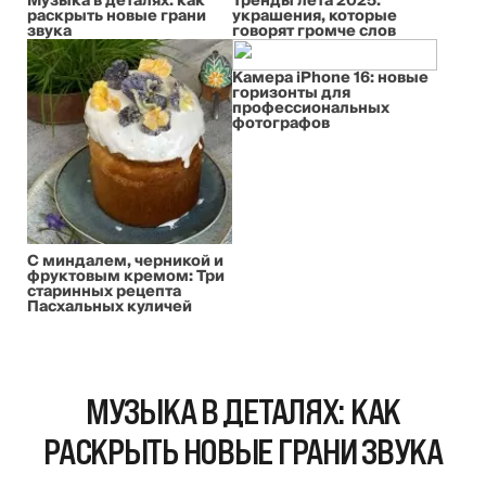
Музыка в деталях: как
Тренды лета 2025:
раскрыть новые грани
украшения, которые
звука
говорят громче слов
Камера iPhone 16: новые
горизонты для
профессиональных
фотографов
С миндалем, черникой и
фруктовым кремом: Три
старинных рецепта
Пасхальных куличей
МУЗЫКА В ДЕТАЛЯХ: КАК
РАСКРЫТЬ НОВЫЕ ГРАНИ ЗВУКА