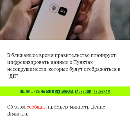
В ближайшее время правительство планирует
цифровизировать данные о Пунктах
несокрушимости, которые будут отображаться в
"Дії".
ПІДПИШИСЬ НА БЖ В
INSTAGRAM
,
FACEBOOK
,
TELEGRAM
Об этом
сообщил
премьер-министр Денис
Шмигаль.