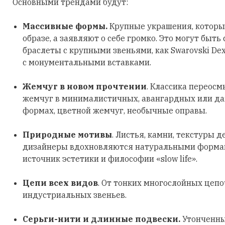
Основными трендами будут:
Массивные формы.
Крупные украшения, которы
образе, а заявляют о себе громко. Это могут быть
браслеты с крупными звеньями, как Swarovski Dex
с монументальными вставками.
Жемчуг в новом прочтении
. Классика переосм
жемчуг в минималистичных, авангардных или д
формах, цветной жемчуг, необычные оправы.
Природные мотивы
. Листья, камни, текстуры д
дизайнеры вдохновляются натуральными формами
источник эстетики и философии «slow life».
Цепи всех видов
. От тонких многослойных цеп
индустриальных звеньев.
Серьги-нити и длинные подвески.
Утонченны