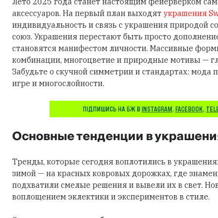
Лето 2025 года станет настоящим фейерверком са
аксессуаров. На первый план выходят
украшения Sw
индивидуальность и связь с украшения природой 
союз. Украшения перестают быть просто дополнени
становятся манифестом личности. Массивные фор
комбинации, многоцветие и природные мотивы — гл
Забудьте о скучной симметрии и стандартах: мода п
игре и многослойности.
ПІДПИШИСЬ НА БЖ В
INSTAGRAM
,
FACEBOOK
,
TEL
Основные тенденции в украшени
Тренды, которые сегодня воплотились в украшения
зимой — на красных ковровых дорожках, где знаме
подхватили смелые решения и вывели их в свет. Но
воплощением эклектики и экспериментов в стиле.