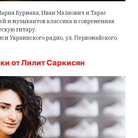
 Мария Бурмака, Иван Малкович и Тарас
ей и музыкантов классика и современная
ескую гитару.
иси Украинского радио, ул. Первомайского,
ки от Лилит Саркисян