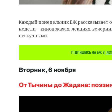
Каждый понедельник БЖ рассказывает о
недели – кинопоказах, лекциях, вечеринк
нескучными.
ПІДПИШИСЬ НА БЖ В
INS
Вторник, 6 ноября
От Тычины до Жадана: поэзи