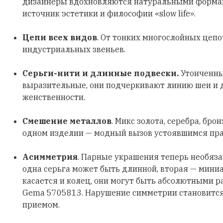
дизайнеры вдохновляются натуральными формами
источник эстетики и философии «slow life».
Цепи всех видов
. От тонких многослойных цеп
индустриальных звеньев.
Серьги-нити и длинные подвески.
Утонченны
выразительные, они подчеркивают линию шеи и
женственности.
Смешение металлов
. Микс золота, серебра, бро
одном изделии — модный вызов устоявшимся пр
Асимметрия
. Парные украшения теперь необяз
одна серьга может быть длинной, вторая — мини
касается и колец, они могут быть абсолютными р
Gema 5705813. Нарушение симметрии становитс
приемом.