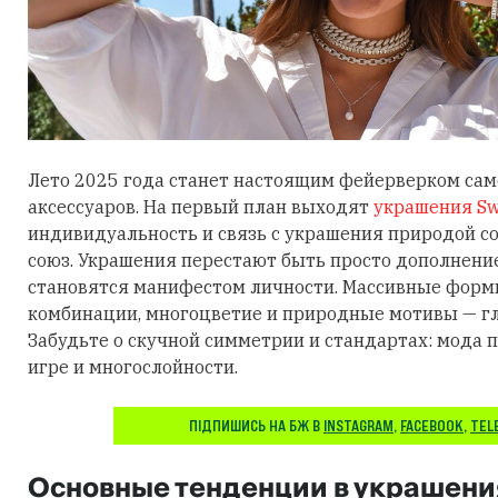
Лето 2025 года станет настоящим фейерверком са
аксессуаров. На первый план выходят
украшения Sw
индивидуальность и связь с украшения природой 
союз. Украшения перестают быть просто дополнени
становятся манифестом личности. Массивные фор
комбинации, многоцветие и природные мотивы — гл
Забудьте о скучной симметрии и стандартах: мода п
игре и многослойности.
ПІДПИШИСЬ НА БЖ В
INSTAGRAM
,
FACEBOOK
,
TEL
Основные тенденции в украшени