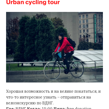
Urban cycling tour
Хорошая возможность и на велике покататься, и
что-то интересное узнать – отправиться на
велоэкскурсию по ВДНГ.
Где
: ВДНГ
Когда
: 15:00
Цена
: free donation