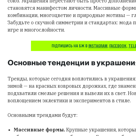
союз. Украшения перестают быть просто дополнени
становятся манифестом личности. Массивные фор
комбинации, многоцветие и природные мотивы — гл
Забудьте о скучной симметрии и стандартах: мода п
игре и многослойности.
ПІДПИШИСЬ НА БЖ В
INSTAGRAM
,
FACEBOOK
,
TEL
Основные тенденции в украшени
Тренды, которые сегодня воплотились в украшения
зимой — на красных ковровых дорожках, где знаме
подхватили смелые решения и вывели их в свет. Но
воплощением эклектики и экспериментов в стиле.
Основными трендами будут:
Массивные формы.
Крупные украшения, которы