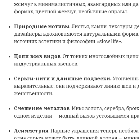
жемчуг в минималистичных, авангардных или д
формах, цветной жемчуг, необычные оправы.
Природные мотивы
. Листья, камни, текстуры д
дизайнеры вдохновляются натуральными формами
источник эстетики и философии «slow life».
Цепи всех видов
. От тонких многослойных цеп
индустриальных звеньев.
Серьги-нити и длинные подвески.
Утонченны
выразительные, они подчеркивают линию шеи и
женственности.
Смешение металлов
. Микс золота, серебра, бро
одном изделии — модный вызов устоявшимся пр
Асимметрия
. Парные украшения теперь необяз
одна серьга может быть длинной, вторая — мини