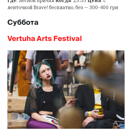
Где
: Лесной причал
Когда
: 23:55
Цена
: с
ленточкой Brave! бесплатно, без — 300-400 грн
Суббота
Vertuha Arts Festival