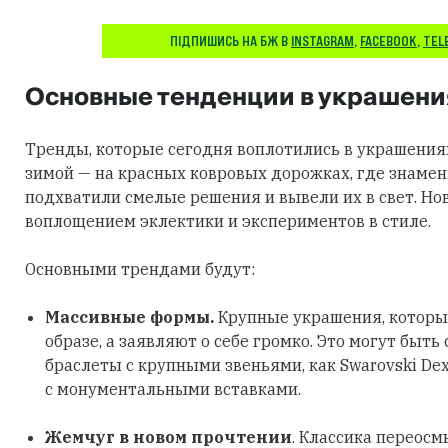
ПІДПИШИСЬ НА БЖ В
INSTAGRAM
,
FACEBOOK
,
TEL
Основные тенденции в украшени
Тренды, которые сегодня воплотились в украшения
зимой — на красных ковровых дорожках, где знаме
подхватили смелые решения и вывели их в свет. Но
воплощением эклектики и экспериментов в стиле.
Основными трендами будут:
Массивные формы.
Крупные украшения, которы
образе, а заявляют о себе громко. Это могут быть
браслеты с крупными звеньями, как Swarovski Dex
с монументальными вставками.
Жемчуг в новом прочтении
. Классика переосм