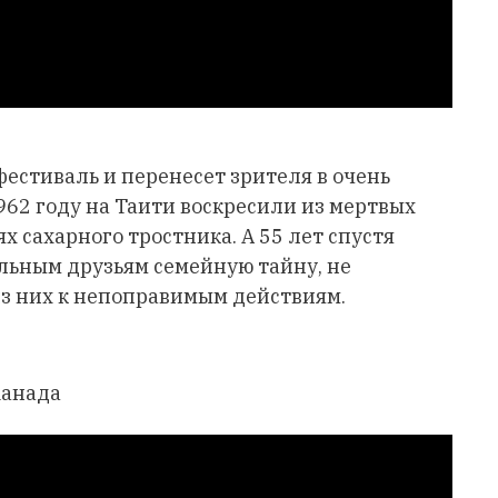
естиваль и перенесет зрителя в очень
1962 году на Таити воскресили из мертвых
х сахарного тростника. А 55 лет спустя
ольным друзьям семейную тайну, не
из них к непоправимым действиям.
Канада