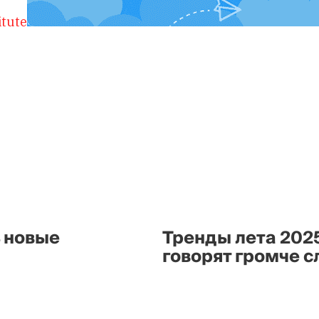
itute
ь новые
Тренды лета 202
говорят громче с