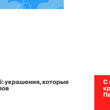
5: украшения, которые
С
лов
к
П