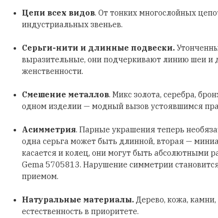
Цепи всех видов
. От тонких многослойных цеп
индустриальных звеньев.
Серьги-нити и длинные подвески.
Утонченны
выразительные, они подчеркивают линию шеи и
женственности.
Смешение металлов
. Микс золота, серебра, бро
одном изделии — модный вызов устоявшимся пр
Асимметрия
. Парные украшения теперь необяз
одна серьга может быть длинной, вторая — мини
касается и колец, они могут быть абсолютными р
Gema 5705813. Нарушение симметрии становитс
приемом.
Натуральные материалы.
Дерево, кожа, камни,
естественность в приоритете.