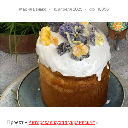
Мария Банько
15 апреля 2025
10356
Проект «
Авторская кухня украинская
»