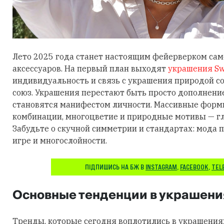
Лето 2025 года станет настоящим фейерверком са
аксессуаров. На первый план выходят
украшения Sw
индивидуальность и связь с украшения природой 
союз. Украшения перестают быть просто дополнени
становятся манифестом личности. Массивные фор
комбинации, многоцветие и природные мотивы — гл
Забудьте о скучной симметрии и стандартах: мода п
игре и многослойности.
ПІДПИШИСЬ НА БЖ В
INSTAGRAM
,
FACEBOOK
,
TEL
Основные тенденции в украшени
Тренды, которые сегодня воплотились в украшения