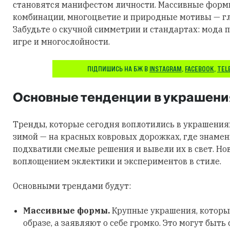
становятся манифестом личности. Массивные фор
комбинации, многоцветие и природные мотивы — гл
Забудьте о скучной симметрии и стандартах: мода п
игре и многослойности.
ПІДПИШИСЬ НА БЖ В
INSTAGRAM
,
FACEBOOK
,
TEL
Основные тенденции в украшени
Тренды, которые сегодня воплотились в украшения
зимой — на красных ковровых дорожках, где знаме
подхватили смелые решения и вывели их в свет. Но
воплощением эклектики и экспериментов в стиле.
Основными трендами будут:
Массивные формы.
Крупные украшения, которы
образе, а заявляют о себе громко. Это могут быть