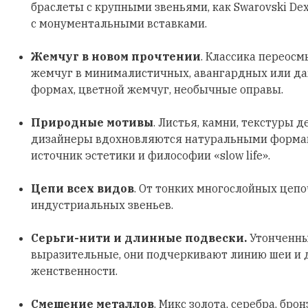
браслеты с крупными звеньями, как Swarovski Dex
с монументальными вставками.
Жемчуг в новом прочтении
. Классика переосм
жемчуг в минималистичных, авангардных или д
формах, цветной жемчуг, необычные оправы.
Природные мотивы
. Листья, камни, текстуры д
дизайнеры вдохновляются натуральными формами
источник эстетики и философии «slow life».
Цепи всех видов
. От тонких многослойных цеп
индустриальных звеньев.
Серьги-нити и длинные подвески.
Утонченны
выразительные, они подчеркивают линию шеи и
женственности.
Смешение металлов
. Микс золота, серебра, бро