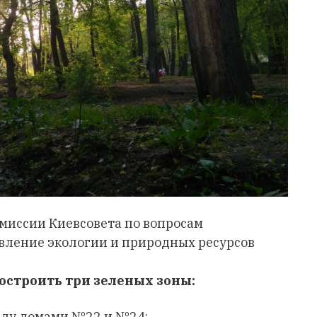
миссии Киевсовета по вопросам
вление экологии и природных ресурсов
остроить три зеленых зоны:
жду домами №22 и №24;