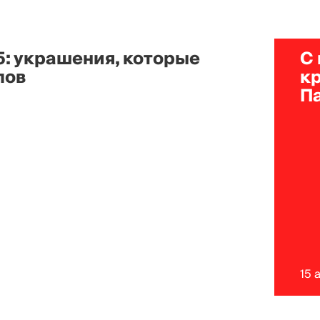
5: украшения, которые
С
лов
к
П
15 