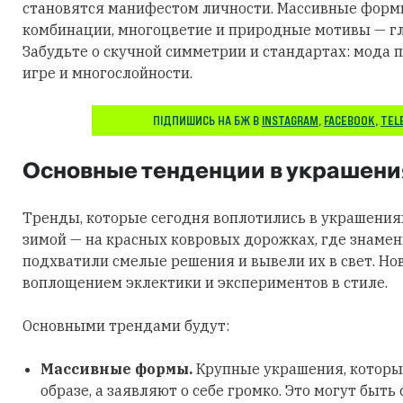
становятся манифестом личности. Массивные фор
комбинации, многоцветие и природные мотивы — гл
Забудьте о скучной симметрии и стандартах: мода п
игре и многослойности.
ПІДПИШИСЬ НА БЖ В
INSTAGRAM
,
FACEBOOK
,
TEL
Основные тенденции в украшени
Тренды, которые сегодня воплотились в украшения
зимой — на красных ковровых дорожках, где знаме
подхватили смелые решения и вывели их в свет. Но
воплощением эклектики и экспериментов в стиле.
Основными трендами будут:
Массивные формы.
Крупные украшения, которы
образе, а заявляют о себе громко. Это могут быть