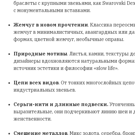
браслеты с крупными звеньями, как Swarovski Dex
с монументальными вставками.
Жемчуг в новом прочтении
. Классика переосм
жемчуг в минималистичных, авангардных или д
формах, цветной жемчуг, необычные оправы.
Природные мотивы
. Листья, камни, текстуры д
дизайнеры вдохновляются натуральными формами
источник эстетики и философии «slow life».
Цепи всех видов
. От тонких многослойных цеп
индустриальных звеньев.
Серьги-нити и длинные подвески.
Утонченны
выразительные, они подчеркивают линию шеи и
женственности.
Смешение металлов
. Микс золота, серебра, бро