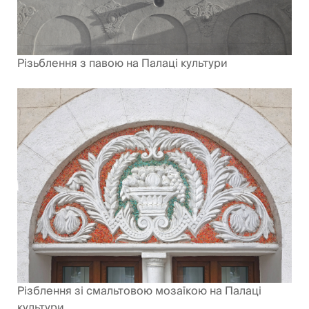
Різьблення з павою на Палаці культури
Різблення зі смальтовою мозаїкою на Палаці
культури