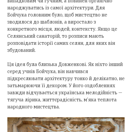
випадковим чи гучним, а повинен органічно
народжуватись із самої архітектури. Для
Бойчука головним було, щоб мистецтво не
зводилося до шаблонів, а виростало з
конкретного місця, людей, контексту. Якщо це
Селянський санаторій, то розписи мають
розповідати історії самих селян, для яких він
збудований.
Ця ідея була близька Довженкові. Як ніхто інший
серед учнів Бойчука, він навчився
підкреслювати архітектуру тонко й делікатно, не
затьмарюючи її декором. У його оздобленнях
завжди відчувається українська мелодійність —
тягуча лірика, життєрадісність, м’яка теплота
народного мистецтва.