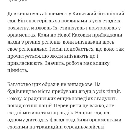
Довженко мав абонемент у Київський ботанічний
сад. Він спостерігав за рослинами в усіх стадіях
розвитку, малював їх, стилізував і повторював у
орнаментах. Коли до Нової Каховки приїжджали
люди з різних регіонів, вони впізнавали щось
своє регіональне. І мені подобається, що воно так
прочитується, що люди впізнають це і
привласнюють. Значить, робота має велику
цінність.
Багатство цих образів не випадкове. На
будівництво міста прибували люди з усіх кінців
Союзу. У радянських енциклопедіях згадують
понад сотню націй. Перевірити це важко, але
східні мотиви там справді є. Наприклад, на
одному дитсадку фасад оздобили орнаментами,
схожими на традиційні середньоазійські