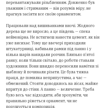
перевантажували різьбленням. Довженко був
уважним і стриманим — він розумів міру, не
прагнув засіяти все своїм орнаментом.
Працювали над вишиванками вночі. Жодного
дерева ще не виросло, а це південь — спека
неймовірна. Не встигнеш нанести цемент, як він
уже висихає. Тому ще ввечері приходили
штукатурниці, набивали рамки під панно і у
кілька шарів накидали розчин. Близько п’ятої
ранку, коли тільки світало, до роботи ставали
художники. Вони швидко переносили намітки зі
шаблону й починали різати. Це була тяжка
праця, де помилка неприпустима, а час —
обмежений. Стояти доводилось на лісах, майже
впритул до стіни. А панно — величезне. Треба
було весь час відходити, аби зрозуміти, чи
правильно ріжеться орнамент, чи не
порушується композиція.