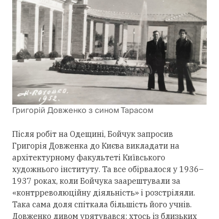
Григорій Довженко з сином Тарасом
Після робіт на Одещині, Бойчук запросив
Григорія Довженка до Києва викладати на
архітектурному факультеті Київського
художнього інституту. Та все обірвалося у 1936–
1937 роках, коли Бойчука заарештували за
«контрреволюційну діяльність» і розстріляли.
Така сама доля спіткала більшість його учнів.
Довженко дивом урятувався: хтось із близьких