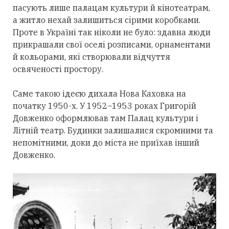
пасують лише палацам культури й кінотеатрам,
а житло нехай залишиться сірими коробками.
Проте в Україні так ніколи не було: здавна люди
прикрашали свої оселі розписами, орнаментами
й кольорами, які створювали відчуття
освяченості простору.
Саме такою ідеєю дихала Нова Каховка на
початку 1950-х. У 1952–1953 роках Григорій
Довженко оформлював там Палац культури і
Літній театр. Будинки залишалися скромними та
непомітними, доки до міста не приїхав інший
Довженко.