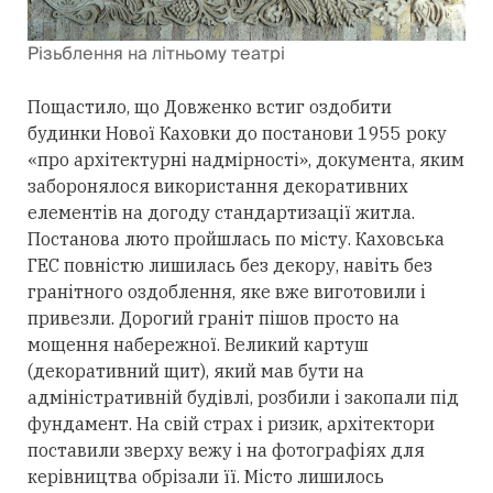
Різьблення на літньому театрі
Пощастило, що Довженко встиг оздобити
будинки Нової Каховки до постанови 1955 року
«про архітектурні надмірності», документа, яким
заборонялося використання декоративних
елементів на догоду стандартизації житла.
Постанова люто пройшлась по місту. Каховська
ГЕС повністю лишилась без декору, навіть без
гранітного оздоблення, яке вже виготовили і
привезли. Дорогий граніт пішов просто на
мощення набережної. Великий картуш
(декоративний щит), який мав бути на
адміністративній будівлі, розбили і закопали під
фундамент. На свій страх і ризик, архітектори
поставили зверху вежу і на фотографіях для
керівництва обрізали її. Місто лишилось