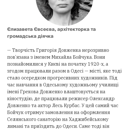
Єлизавета Євсеєва, архітекторка та
громадська діячка
— Творчість Григорія Довженка нерозривно
пов’язана з іменем Михайла Бойчука. Вони
познайомилися у Києві на початку 1920-х, а
згодом працювали разом в Одесі — місті, яке тоді
стало осередком прогресивних художників. Під
час навчання в Одеському художньому училищі
імені Грекова Довженко влаштовується на
кіностудію, де працювали режисер Олександр
Довженко та актор Лесь Курбас. У цей самий час
Бойчук отримує замовлення на оформлення
Селянського санаторію на Хаджибейському
лимані та приїздить до Одеси. Саме тоді він