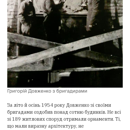
Григорій Довженко з бригадирами
За літо й осінь 1954 року Довженко зі своїми
бригадами оздобив понад сотню будинків. Не всі
зі 189 житлових споруд отримали орнаменти. Ті,
що мали виразну архітектуру, не