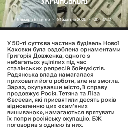
УКРАЇНСЬКОЮ
Ельміра Еттінгер
31 жовтня 2025
3722
У 50-ті суттєва частина будівель Нової
Каховки була оздоблена орнаментами
Григорія Довженка, одного з
небагатьох уцілілих під час
сталінських репресій бойчукістів.
Радянська влада намагалася
приховати його роботи, але не змогла.
Зараз, окупувавши місто, її справу
продовжує Росія. Тетяна та Ліза
Євсеєви, які присвятили десять років
відновленню цих «кам'яних
вишиванок», намагаються врятувати
їх попри російську окупацію. БЖ
поговорив з однією із них.