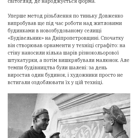
світогляд, де народжується форма.
Уперше метод різьблення по тиньку Довженко
випробував ще під час роботи над житловими
будинками в новозбудованому селищі
«Будівельник» на Дніпропетровщині. Спочатку
він створював орнаменти у техніці сграфіто: на
стіну наносили кілька шарів різнокольорової
штукатурки, а потім вишкрябували малюнок. Але
темпи будівництва були шалені: за день
виростав один будинок, і художники просто не
встигали оздоблювати їх у цій техніці.