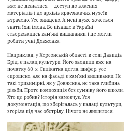
вже не дізнатися — доступ до власних
матеріалів і до архівів краєзнавчих музеїв
втрачено. Усе знищено. А мені дуже хочеться
знати їхні імена. Бо пізніше в Україні
створювались кам’яні вишиванки, і це могли
робити учні Довженка.
Наприклад, у Херсонській області, в селі Давидів
Брід, є палац культури. Його зводили вже на
початку 60-х. Силікатна цегла, шифер, усе
спрощено, але на фасаді є кам’яні вишиванки. Не
такі тривимірні, як у Довженка, не така глибина
різьби. Проте композиція без сумніву його школи.
Хто це робив? Історія замовчує. Уся
документація, що зберігалась у палаці культури,
згоріла під час обстрілу. Нічого не лишилося.