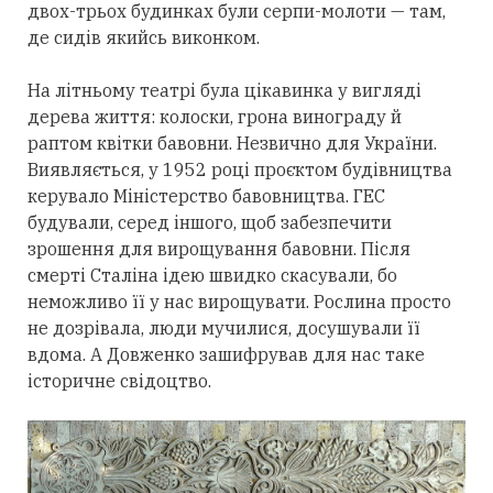
двох-трьох будинках були серпи-молоти — там,
де сидів якийсь виконком.
На літньому театрі була цікавинка у вигляді
дерева життя: колоски, грона винограду й
раптом квітки бавовни. Незвично для України.
Виявляється, у 1952 році проєктом будівництва
керувало Міністерство бавовництва. ГЕС
будували, серед іншого, щоб забезпечити
зрошення для вирощування бавовни. Після
смерті Сталіна ідею швидко скасували, бо
неможливо її у нас вирощувати. Рослина просто
не дозрівала, люди мучилися, досушували її
вдома. А Довженко зашифрував для нас таке
історичне свідоцтво.