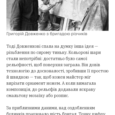
Григорій Довженко з бригадою різчиків
Тоді Довженкові спала на думку інша ідея —
різьблення по сирому тиньку. Кольорові шари
стали непотрібні: достатньо було самої
рельєфності, щоб поверхня заграла. Він довів
технологію до досконалості, зробивши її простою
й швидкою — так, щоб кожен майстер міг
вирізати орнамент ножем. А коли вимагала
композиція, до рельєфів додавали яскраву
смальтову мозаїку або розпис.
За приблизними даними, над оздобленням
будинків працювало шість бригад. Точну цифру