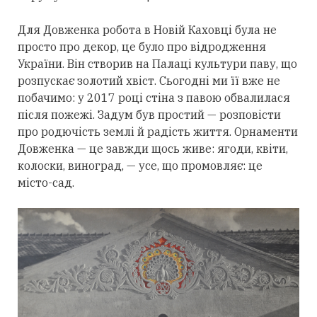
Для Довженка робота в Новій Каховці була не
просто про декор, це було про відродження
України. Він створив на Палаці культури паву, що
розпускає золотий хвіст. Сьогодні ми її вже не
побачимо: у 2017 році стіна з павою обвалилася
після пожежі. Задум був простий — розповісти
про родючість землі й радість життя. Орнаменти
Довженка — це завжди щось живе: ягоди, квіти,
колоски, виноград, — усе, що промовляє: це
місто-сад.