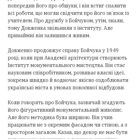
попередив його про обшуки, і він встиг спалити
всі роботи, що могли свідчити про його зв’язок із
учителем. Про дружбу з Бойчуком, утім, знали,
тому Довженка звільнили з інституту. Але
принаймні він залишився живим.
Довженко продовжує справу Бойчука у 1949
році, коли при Академії архітектури створюють
Інститут монументального мистецтва. Він стає
науковим співробітником, розвиває власні ідеї,
зокрема швидко й водночас якісно оздоблювати
українські міста в умовах повоєнної відбудови.
Коли говорять про Бойчука, зазвичай згадують
його фігуративний монументальний живопис.
Але його методика була ширшою. Він учив
працювати не з окремим фасадом чи стіною, а з
простором загалом. Казав, що декор не має бути