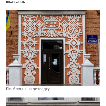
шкатулки.
Різьблення на дитсадку