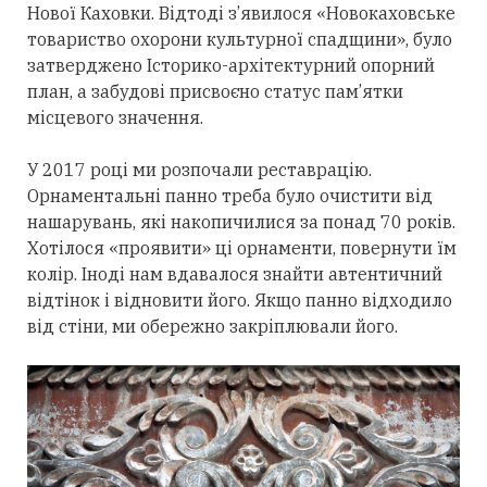
Нової Каховки. Відтоді з’явилося «Новокаховське
товариство охорони культурної спадщини», було
затверджено Історико-архітектурний опорний
план, а забудові присвоєно статус пам’ятки
місцевого значення.
У 2017 році ми розпочали реставрацію.
Орнаментальні панно треба було очистити від
нашарувань, які накопичилися за понад 70 років.
Хотілося «проявити» ці орнаменти, повернути їм
колір. Іноді нам вдавалося знайти автентичний
відтінок і відновити його. Якщо панно відходило
від стіни, ми обережно закріплювали його.