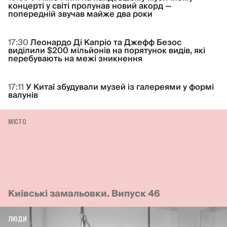
концерті у світі пролунав новий акорд —
попередній звучав майже два роки
17:30
Леонардо Ді Капріо та Джефф Безос
виділили $200 мільйонів на порятунок видів, які
перебувають на межі зникнення
17:11
У Китаї збудували музей із галереями у формі
валунів
МІСТО
Київські замальовки. Випуск 46
ЛЮДИ