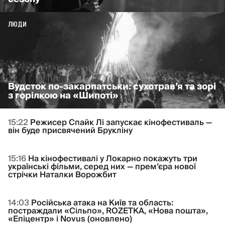
ЛЮДИ
Вудсток по-закарпатськи: сухотрав’я та зорі
з горілкою на «Шипоті»
15:22
Режисер Спайк Лі запускає кінофестиваль —
він буде присвячений Брукліну
15:16
На кінофестивалі у Локарно покажуть три
українські фільми, серед них — прем’єра нової
стрічки Наталки Ворожбит
14:03
Російська атака на Київ та область:
постраждали «Сільпо», ROZETKA, «Нова пошта»,
«Епіцентр» і Novus (оновлено)