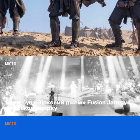
МІСТО
Яким був «Зірковий джем» Fusion Jams у
київському цирку
МІСТО