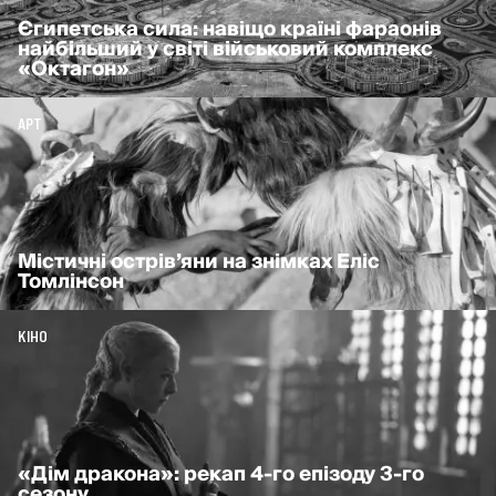
Єгипетська сила: навіщо країні фараонів
найбільший у світі військовий комплекс
«Октагон»
АРТ
Містичні острів’яни на знімках Еліс
Томлінсон
КІНО
«Дім дракона»: рекап 4-го епізоду 3-го
сезону