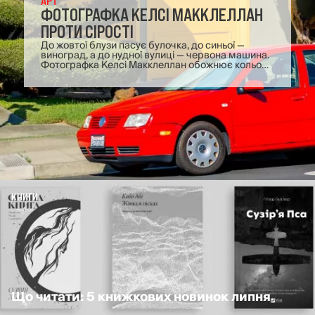
АРТ
ФОТОГРАФКА КЕЛСІ МАККЛЕЛЛАН
ПРОТИ СІРОСТІ
До жовтої блузи пасує булочка, до синьої —
виноград, а до нудної вулиці — червона машина.
Фотографка Келсі Макклеллан обожнює кольори
і знає, що звичайні речі ще можуть нас
здивувати.
КНИГИ
Що читати: 5 книжкових новинок липня