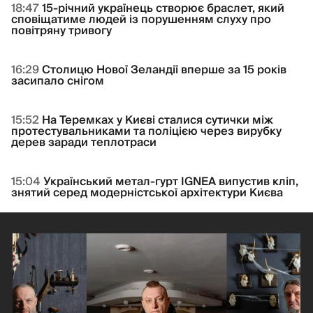
18:47
15-річний українець створює браслет, який
сповіщатиме людей із порушенням слуху про
повітряну тривогу
16:29
Столицю Нової Зеландії вперше за 15 років
засипало снігом
15:52
На Теремках у Києві сталися сутички між
протестувальниками та поліцією через вирубку
дерев заради теплотраси
15:04
Український метал-гурт IGNEA випустив кліп,
знятий серед модерністської архітектури Києва