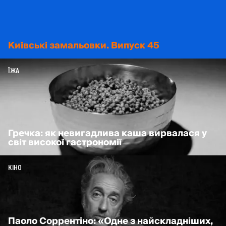
Київські замальовки. Випуск 45
ЇЖА
Гречка: як невигадлива каша вирвалася у
світ високої гастрономії
КІНО
Паоло Соррентіно: «Одне з найскладніших,