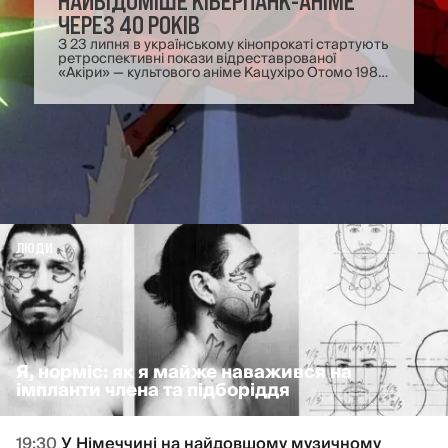
НАЙВІДОМІШЕ КІБЕРПАНК-АНІМЕ
ЧЕРЕЗ 40 РОКІВ
З 23 липня в українському кінопрокаті стартують
ретроспективні покази відреставрованої
«Акіри» — культового аніме Кацухіро Отомо 1988
року. «Акіра» змінила історію мультиплікації та
кінематографа, вплинувши на кілька жанрів
поспіль: від кіберпанку і постапокаліпсису до
бойовика та супергероїки. Кінокритик Станіслав
Тарасенко розповідає, яким цей епос видається
40 років по тому.
ЛЮДИ
Я, норміс: як я майже наважився на
імпланти члена та підборіддя
19:30
У Німеччині на найдовшому музичному