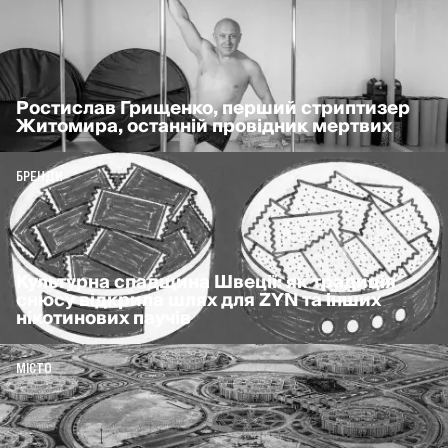
Ростислав Грищенко, перший стриптизер
Житомира, останній провідник мертвих
БРЕНДИ
Культурна спадщина Швеції: як традиція
снюсу відкрила шлях для ZYN та інших
нікотинових паучів
МІСТО