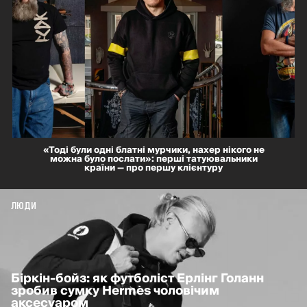
«Тоді були одні блатні мурчики, нахер нікого не
можна було послати»: перші татуювальники
країни — про першу клієнтуру
ЛЮДИ
Біркін-бойз: як футболіст Ерлінг Голанн
зробив сумку Hermès чоловічим
аксесуаром