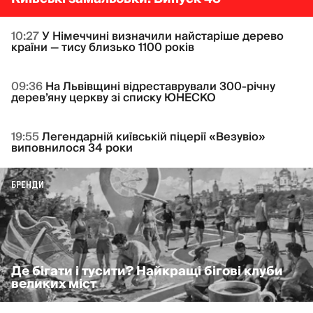
10:27
У Німеччині визначили найстаріше дерево
країни — тису близько 1100 років
09:36
На Львівщині відреставрували 300-річну
дерев’яну церкву зі списку ЮНЕСКО
19:55
Легендарній київській піцерії «Везувіо»
виповнилося 34 роки
БРЕНДИ
Де бігати і тусити? Найкращі бігові клуби
великих міст