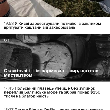
19:53
У Києві зареєстрували петицію із закликом
врятувати каштани від захворювань
АРТ
Скажіть чі-і-і-із: пармезан — сир, що став
мистецтвом
17:45
Польський плавець уперше без зупинок
переплив Балтійське море та зібрав понад $250
тисяч на благодійність