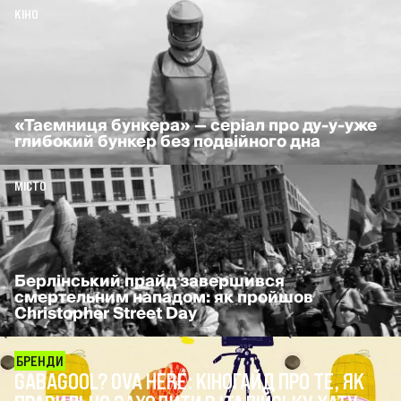
КІНО
«Таємниця бункера» — серіал про ду-у-уже
глибокий бункер без подвійного дна
МІСТО
Берлінський прайд завершився
смертельним нападом: як пройшов
Christopher Street Day
БРЕНДИ
GABAGOOL? OVA HERE: КІНОГАЙД ПРО ТЕ, ЯК