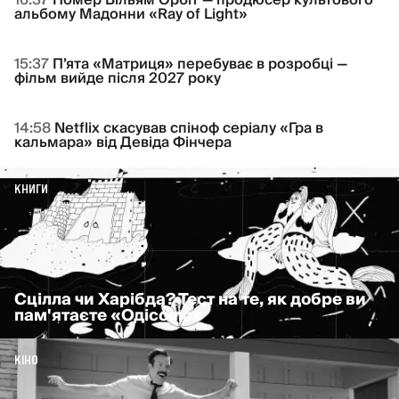
16:37
Помер Вільям Орбіт — продюсер культового
альбому Мадонни «Ray of Light»
15:37
П’ята «Матриця» перебуває в розробці —
фільм вийде після 2027 року
14:58
Netflix скасував спіноф серіалу «Гра в
кальмара» від Девіда Фінчера
КНИГИ
Сцілла чи Харібда? Тест на те, як добре ви
пам'ятаєте «Одіссею»
КІНО