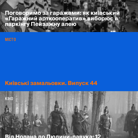
Поговоримо за гаражами: як київський
«Гаражний арткооператив» виборює в
паркінгу Пейзажну алею
МІСТО
Київські замальовки. Випуск 44
КІНО
Від Нолана до Людини-павука: 12