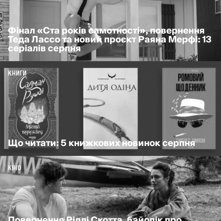
Фінал «Ста років самотності», повернення
Теда Лассо та новий проєкт Раяна Мерфі: 13
серіалів серпня
КНИГИ
Що читати: 5 книжкових новинок серпня
КІНО
Повернення Рідлі Скотта, байопік про