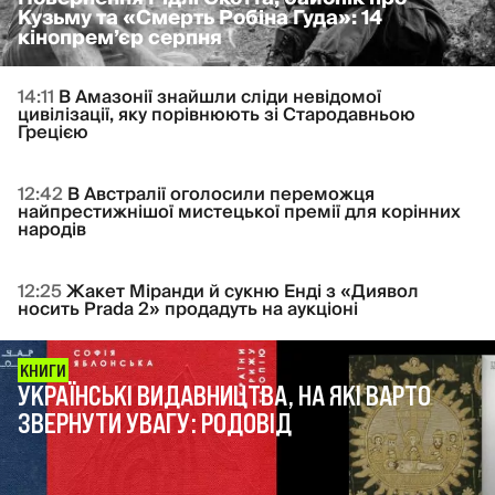
Кузьму та «Смерть Робіна Гуда»: 14
кінопрем’єр серпня
14:11
В Амазонії знайшли сліди невідомої
цивілізації, яку порівнюють зі Стародавньою
Грецією
12:42
В Австралії оголосили переможця
найпрестижнішої мистецької премії для корінних
народів
12:25
Жакет Міранди й сукню Енді з «Диявол
носить Prada 2» продадуть на аукціоні
КНИГИ
УКРАЇНСЬКІ ВИДАВНИЦТВА, НА ЯКІ ВАРТО
ЗВЕРНУТИ УВАГУ: РОДОВІД