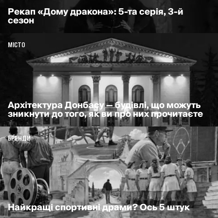
Рекап «Дому дракона»: 5-та серія, 3-й
сезон
МІСТО
Архітектура Донбасу — будівлі, що можуть
зникнути до того, як ви про них прочитаєте
БРЕНДИ
Найкращі спортивні драми? Ось 5 штук