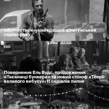
КІНО
«Агентство» — найкращий шпигунський
серіал року
КІНО
Повернення Ель Вудс, продовження
«Таємниці бункера» та новий спіноф «Теорії
великого вибуху»: 11 серіалів липня
МІСТО