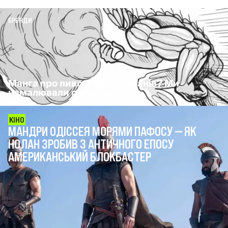
БРЕНДИ
Манга про пиво й битву титанів? Ми
намалювали саме таку
КІНО
МАНДРИ ОДІССЕЯ МОРЯМИ ПАФОСУ — ЯК
НОЛАН ЗРОБИВ З АНТИЧНОГО ЕПОСУ
АМЕРИКАНСЬКИЙ БЛОКБАСТЕР