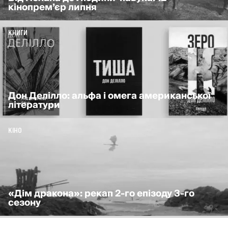
кінопрем’єр липня
КНИГИ
Дон Делілло: альфа і омега американської
літератури
КІНО
«Дім дракона»: рекап 2-го епізоду 3-го
сезону