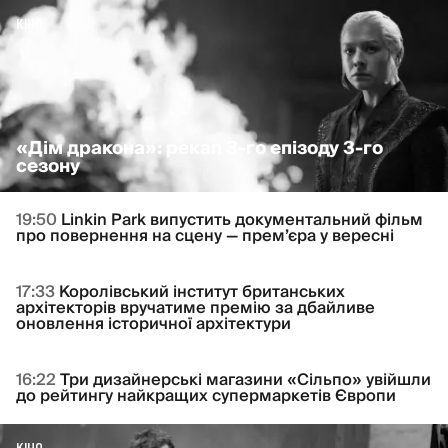
КІНО
«Дім дракона»: рекап 3-го епізоду 3-го
сезону
19:50
Linkin Park випустить документальний фільм
про повернення на сцену — прем’єра у вересні
17:33
Королівський інститут британських
архітекторів вручатиме премію за дбайливе
оновлення історичної архітектури
16:22
Три дизайнерські магазини «Сільпо» увійшли
до рейтингу найкращих супермаркетів Європи