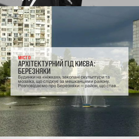
МІСТО
АРХІТЕКТУРНИЙ ГІД КИЄВА:
БЕРЕЗНЯКИ
Будинки на «ніжках», закопані скульптури та
мозаїка, що слідкує за мешканцями району.
Розповідаємо про Березняки — район, що став
лабораторією київського модернізму, яку
витісняє хаотична сучасна забудова.