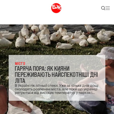
МІСТО
ГАРЯЧА ПОРА: ЯК КИЯНИ
ПЕРЕЖИВАЮТЬ НАЙСПЕКОТНІШІ ДНІ
ЛІТА
В Україні пік літньої спеки. Уже за кілька днів дощі
охолодять розпечені міста, але поки що українці
рятуються від високих температур у парках і
біля води. Фотографка Ліза Букреєва
спостерігала, як саме мешканці Києва
проводять ці найжаркіші дні.