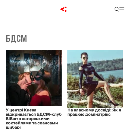
БДСМ
У центрі Києва
На власному досвіді: Як я
відкривається БДСМ-клуб
працюю домінатрікс
BiBar: з авторськими
коктейлями та сеансами
шибарі