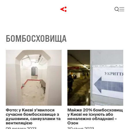
БОМБОСХОВИЩА
Фото: у Києві з’явилося
Майже 20% бомбосховищ
сучасне бомбосховище з
у Києві не існують або
душовими, санвузлами та
неналежно обладнані –
вентиляцією
Озон