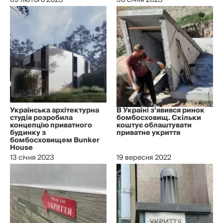
09 лютого 2023
30 січня 2023
Українська архітектурна
В Україні з'явився ринок
студія розробила
бомбосховищ. Скільки
концепцію приватного
коштує облаштувати
будинку з
приватне укриття
бомбосховищем Bunker
House
13 січня 2023
19 вересня 2022