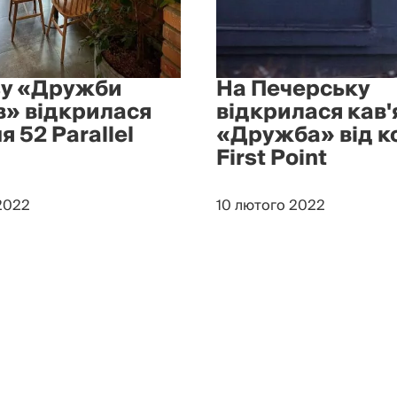
у «Дружби
На Печерську
в» відкрилася
відкрилася кав'
я 52 Parallel
«Дружба» від 
First Point
2022
10 лютого 2022