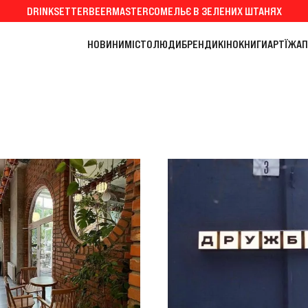
DRINKSETTER
BEERMASTER
СОМЕЛЬЄ В ЗЕЛЕНИХ ШТАНЯХ
НОВИНИ
МІСТО
ЛЮДИ
БРЕНДИ
КІНО
КНИГИ
АРТ
ЇЖА
П