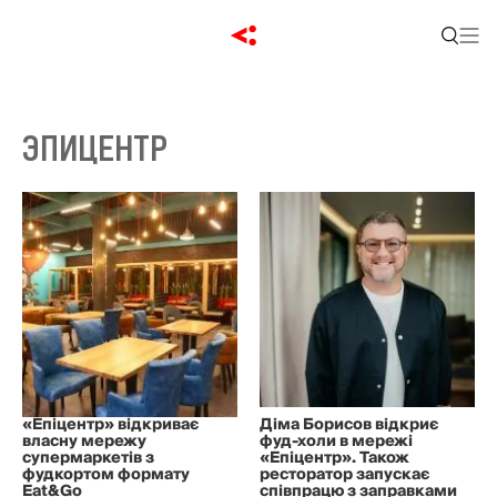
ЭПИЦЕНТР
«Епіцентр» відкриває
Діма Борисов відкриє
власну мережу
фуд-холи в мережі
супермаркетів з
«Епіцентр». Також
фудкортом формату
ресторатор запускає
Eat&Go
співпрацю з заправками