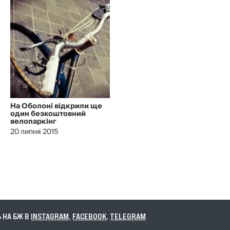
На Оболоні відкрили ще
один безкоштовний
велопаркінг
20 липня 2015
А БЖ В
INSTAGRAM
,
FACEBOOK
,
TELEGRAM