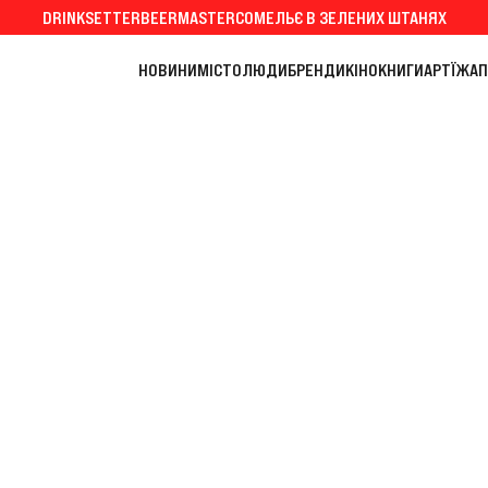
DRINKSETTER
BEERMASTER
СОМЕЛЬЄ В ЗЕЛЕНИХ ШТАНЯХ
НОВИНИ
МІСТО
ЛЮДИ
БРЕНДИ
КІНО
КНИГИ
АРТ
ЇЖА
П