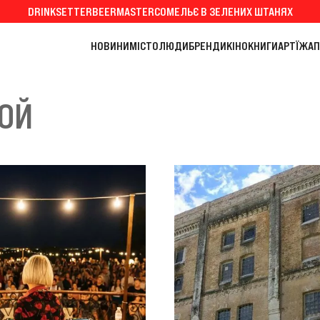
DRINKSETTER
BEERMASTER
СОМЕЛЬЄ В ЗЕЛЕНИХ ШТАНЯХ
НОВИНИ
МІСТО
ЛЮДИ
БРЕНДИ
КІНО
КНИГИ
АРТ
ЇЖА
П
ОЙ