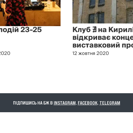
подій 23-25
Клуб ∄ на Кирил
відкриває конц
виставковий пр
2020
12 жовтня 2020
ПІДПИШИСЬ НА БЖ В
INSTAGRAM
,
FACEBOOK
,
TELEGRAM