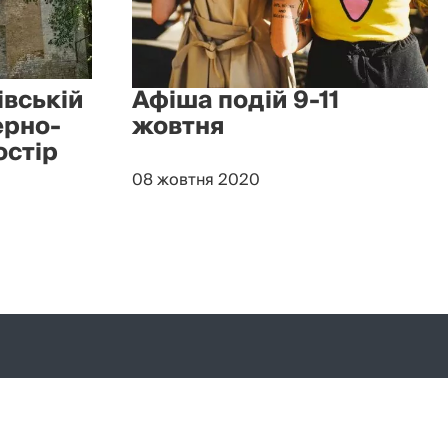
івській
Афіша подій 9-11
ерно-
жовтня
остір
08 жовтня 2020