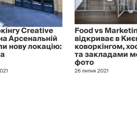
кінгу Creative
Food vs Marketi
 на Арсенальній
відкриває в Києв
ли нову локацію:
коворкінгом, х
на
та закладами м
фото
2021
26 липня 2021