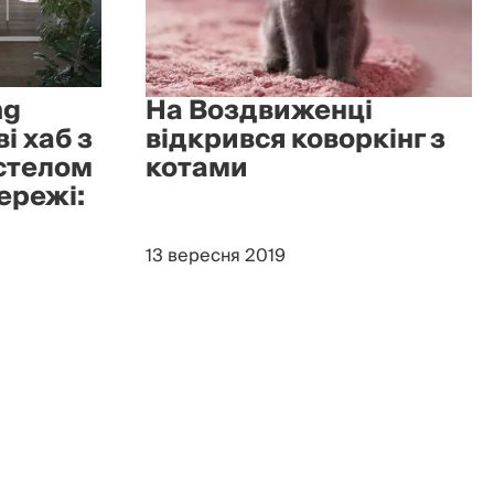
ng
На Воздвиженці
і хаб з
відкрився коворкінг з
остелом
котами
ережі:
13 вересня 2019