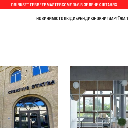
DRINKSETTER
BEERMASTER
СОМЕЛЬЄ В ЗЕЛЕНИХ ШТАНЯХ
НОВИНИ
МІСТО
ЛЮДИ
БРЕНДИ
КІНО
КНИГИ
АРТ
ЇЖА
П