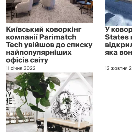
Київський коворкінг
У ковор
компанії Parimatch
States
Tech увійшов до списку
відкри
найпопулярніших
яка во
офісів світу
11 січня 2022
12 жовтня 