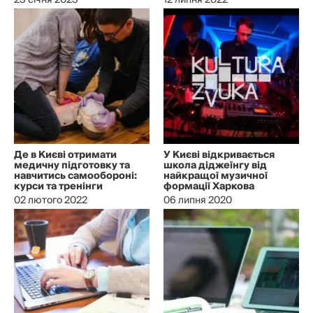
23 січня 2023
12 липня 2022
Де в Києві отримати
У Києві відкривається
медичну підготовку та
школа діджеїнгу від
навчитись самообороні:
найкращої музичної
курси та тренінги
формації Харкова
02 лютого 2022
06 липня 2020