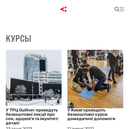
КУРСЫ
У ТРЦ Gulliver проведуть
У Києві проводять
безкоштовні лекції про
безкоштовні курси
сон, здоров’я та імунітет:
домедичної допомоги
деталі