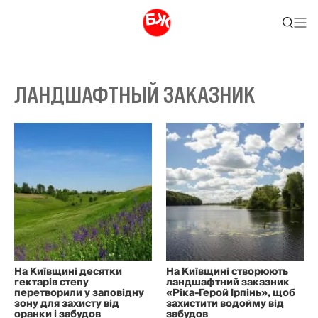
ЛАНДШАФТНЫЙ ЗАКАЗНИК
На Київщині десятки
На Київщині створюють
гектарів степу
ландшафтний заказник
перетворили у заповідну
«Ріка-Герой Ірпінь», щоб
зону для захисту від
захистити водойму від
оранки і забудов
забудов