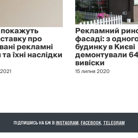
і покажуть
Рекламний рино
ставку про
фасаді: з одног
вані рекламні
будинку в Києві
 та їхні наслідки
демонтували 6
вивіски
 2021
15 липня 2020
ПІДПИШИСЬ НА БЖ В
INSTAGRAM
,
FACEBOOK
,
TELEGRAM