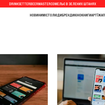
DRINKSETTER
BEERMASTER
СОМЕЛЬЄ В ЗЕЛЕНИХ ШТАНЯХ
НОВИНИ
МІСТО
ЛЮДИ
БРЕНДИ
КІНО
КНИГИ
АРТ
ЇЖА
П