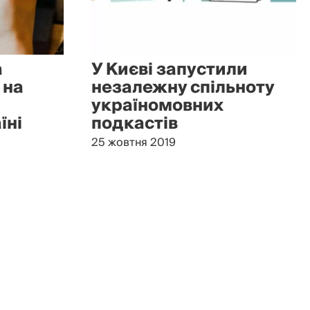
а
У Києві запустили
 на
незалежну спільноту
україномовних
їні
подкастів
25 жовтня 2019