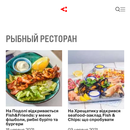
РЫБНЫЙ РЕСТОРАН
На Подолі відкривається
На Хрещатику відкрився
Fish&Friends: у меню
seafood-заклад Fish &
фішболи, рибні буріто та
Chips: що спробувати
бургери