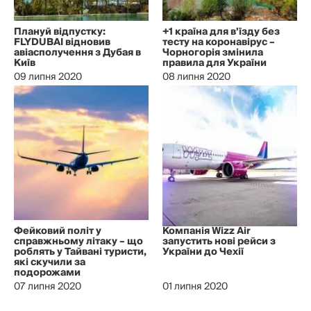
Плануй відпустку:
+1 країна для в'їзду без
FLYDUBAI відновив
тесту на коронавірус –
авіасполучення з Дубая в
Чорногорія змінила
Київ
правила для України
09 липня 2020
08 липня 2020
Фейковий політ у
Компанія Wizz Air
справжньому літаку – що
запустить нові рейси з
роблять у Тайвані туристи,
України до Чехії
які скучили за
подорожами
07 липня 2020
01 липня 2020