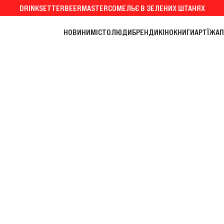
DRINKSETTER
BEERMASTER
СОМЕЛЬЄ В ЗЕЛЕНИХ ШТАНЯХ
НОВИНИ
МІСТО
ЛЮДИ
БРЕНДИ
КІНО
КНИГИ
АРТ
ЇЖА
П