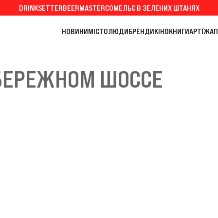
DRINKSETTER
BEERMASTER
СОМЕЛЬЄ В ЗЕЛЕНИХ ШТАНЯХ
НОВИНИ
МІСТО
ЛЮДИ
БРЕНДИ
КІНО
КНИГИ
АРТ
ЇЖА
П
БЕРЕЖНОМ ШОССЕ