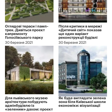
Оглядові тераси і памп-
Після критики в мережі
трек. Дивіться проєкт
«Дитячий світ» показав
капремонту
ще один варіант
Голосіївського парку
реконструкції будівлі
30 березня 2021
30 березня 2021
Для львівського музею
Як буде виглядати зелена
архітектури побудують
зона біля Київської школи
адмінбудівлю із
економіки: візуалізації
«зеленим» дахом: проєкт