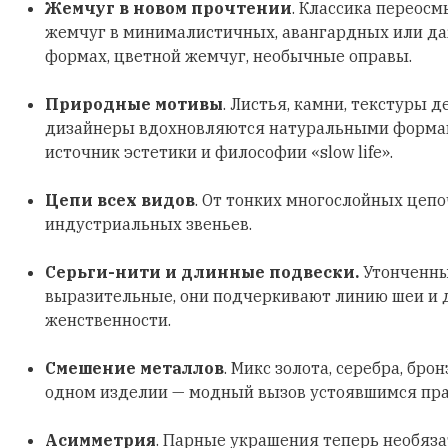
Жемчуг в новом прочтении
. Классика переосм
жемчуг в минималистичных, авангардных или д
формах, цветной жемчуг, необычные оправы.
Природные мотивы
. Листья, камни, текстуры д
дизайнеры вдохновляются натуральными формами
источник эстетики и философии «slow life».
Цепи всех видов
. От тонких многослойных цеп
индустриальных звеньев.
Серьги-нити и длинные подвески.
Утонченны
выразительные, они подчеркивают линию шеи и
женственности.
Смешение металлов
. Микс золота, серебра, бро
одном изделии — модный вызов устоявшимся пр
Асимметрия
. Парные украшения теперь необяз