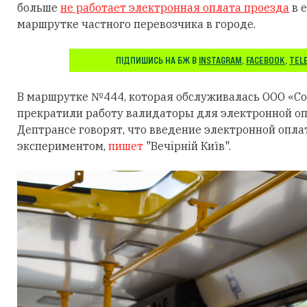
больше
не работает электронная оплата проезда
в 
маршрутке частного перевозчика в городе.
ПІДПИШИСЬ НА БЖ В
INSTAGRAM
,
FACEBOOK
,
TEL
В маршрутке №444, которая обслуживалась ООО «Со
прекратили работу валидаторы для электронной оп
Дептрансе говорят, что введение электронной опл
экспериментом,
пишет
"Вечірній Київ".