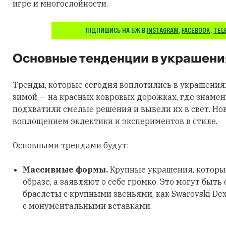
игре и многослойности.
ПІДПИШИСЬ НА БЖ В
INSTAGRAM
,
FACEBOOK
,
TEL
Основные тенденции в украшени
Тренды, которые сегодня воплотились в украшения
зимой — на красных ковровых дорожках, где знаме
подхватили смелые решения и вывели их в свет. Но
воплощением эклектики и экспериментов в стиле.
Основными трендами будут:
Массивные формы.
Крупные украшения, которы
образе, а заявляют о себе громко. Это могут быть
браслеты с крупными звеньями, как Swarovski Dex
с монументальными вставками.